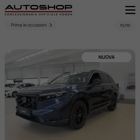
+39 044 496 5556
Prima le occasioni
FILTRI
Home
Nuovo
NUOVA
Usato
Promozioni
Assistenza
Ricambi