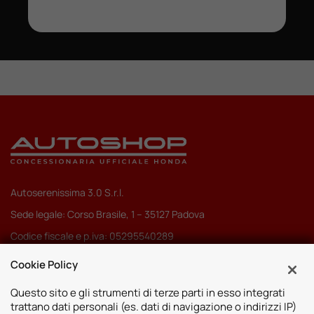
Autoserenissima 3.0 S.r.l.
Sede legale: Corso Brasile, 1 – 35127 Padova
Codice fiscale e p.iva: 05295540289
Pec:
autoserenissima3.0srl@legalmail.it
Cookie Policy
Codice SDI: M5UXCR1
Questo sito e gli strumenti di terze parti in esso integrati
trattano dati personali (es. dati di navigazione o indirizzi IP)