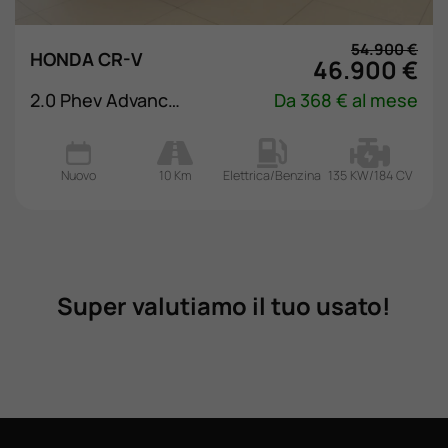
Valuta Il Tuo Usato
54.900 €
HONDA CR-V
46.900 €
Mondo Honda
2.0 Phev Advance Tech
Da 368 € al mese
Lavora Con Noi
Nuovo
10 Km
Elettrica/Benzina
135 KW/184 CV
Contattaci
Super valutiamo il tuo usato!