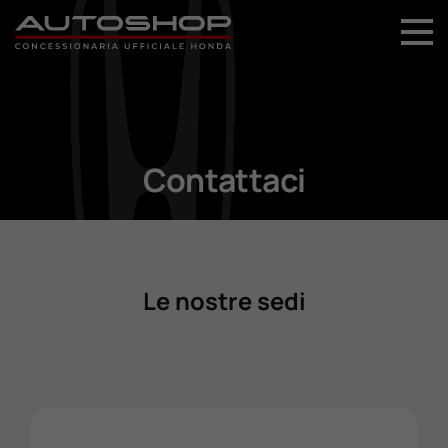
+39 044 496 5556
Home
Nuovo
Contattaci
Usato
Promozioni
Le nostre sedi
Assistenza
Ricambi