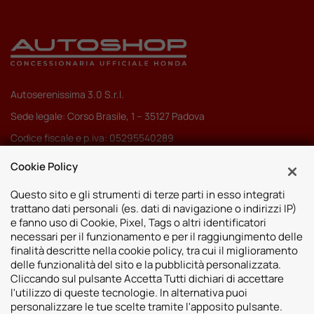
Autoserenissima 3.0 S.r.l.
Sede legale: Corso Brasile, 1 – 35127 Padova
Codice fiscale e p.iva: 05295540289
Pec:
autoserenissima3.0srl@legalmail.it
Cookie Policy
Codice SDI: M5UXCR1
Questo sito e gli strumenti di terze parti in esso integrati
trattano dati personali (es. dati di navigazione o indirizzi IP)
e fanno uso di Cookie, Pixel, Tags o altri identificatori
necessari per il funzionamento e per il raggiungimento delle
finalità descritte nella cookie policy, tra cui il miglioramento
Sedi
delle funzionalità del sito e la pubblicità personalizzata.
Cliccando sul pulsante Accetta Tutti dichiari di accettare
Vicenza
Risorse
l'utilizzo di queste tecnologie. In alternativa puoi
Padova
personalizzare le tue scelte tramite l'apposito pulsante.
Contatti