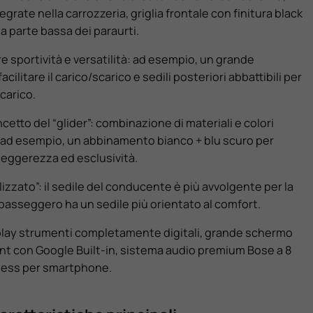
grate nella carrozzeria, griglia frontale con finitura black
a parte bassa dei paraurti.
re sportività e versatilità: ad esempio, un grande
acilitare il carico/scarico e sedili posteriori abbattibili per
carico.
ncetto del “glider”: combinazione di materiali e colori
 ad esempio, un abbinamento bianco + blu scuro per
leggerezza ed esclusività.
lizzato”: il sedile del conducente è più avvolgente per la
 passeggero ha un sedile più orientato al comfort.
play strumenti completamente digitali, grande schermo
ent con Google Built-in, sistema audio premium Bose a 8
reless per smartphone.