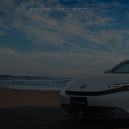
acquista
ripara
contattaci