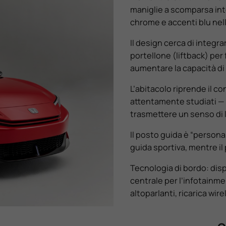
maniglie a scomparsa inte
chrome e accenti blu nell
Il design cerca di integra
portellone (liftback) per f
aumentare la capacità di 
L’abitacolo riprende il co
attentamente studiati —
trasmettere un senso di 
Il posto guida è “persona
guida sportiva, mentre il
Tecnologia di bordo: dis
centrale per l’infotainm
altoparlanti, ricarica wi