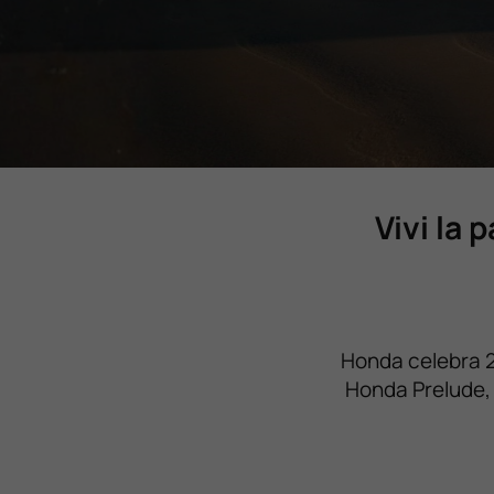
Valuta Il Tuo Usato
Mondo Honda
Lavora Con Noi
Vivi la 
Contattaci
Honda celebra 25
Honda Prelude, 