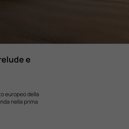
relude e
tto europeo della
onda nella prima