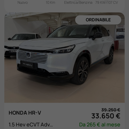
Nuovo
10 Km
Elettrica/Benzina
79 KW/107 CV
NUOVA
39.250 €
HONDA HR-V
33.650 €
1.5 Hev eCVT Advance Style
Da 265 € al mese