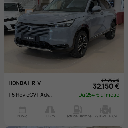
37.750 €
HONDA HR-V
32.150 €
1.5 Hev eCVT Advance
Da 254 € al mese
Nuovo
10 Km
Elettrica/Benzina
79 KW/107 CV