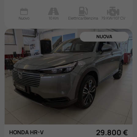
Nuovo
10 Km
Elettrica/Benzina
79 KW/107 CV
NUOVA
29.800 €
HONDA HR-V