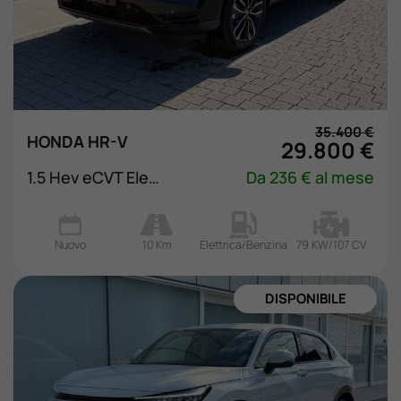
35.400 €
HONDA HR-V
29.800 €
1.5 Hev eCVT Elegance
Da 236 € al mese
Nuovo
10 Km
Elettrica/Benzina
79 KW/107 CV
NUOVA