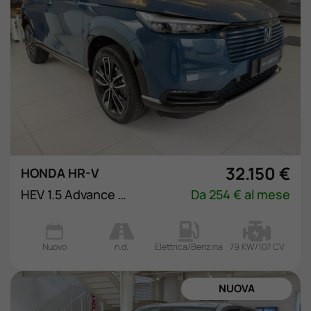
32.150 €
HONDA HR-V
HEV 1.5 Advance eCVT
Da 254 € al mese
Nuovo
n.d.
Elettrica/Benzina
79 KW/107 CV
ORDINABILE