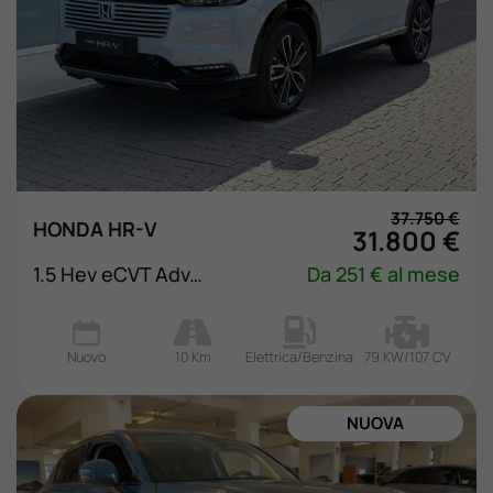
37.750 €
HONDA HR-V
31.800 €
1.5 Hev eCVT Advance
Da 251 € al mese
Nuovo
10 Km
Elettrica/Benzina
79 KW/107 CV
NUOVA