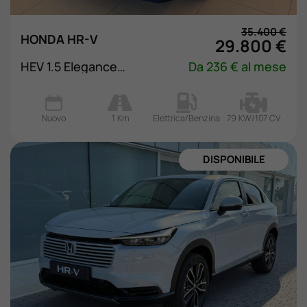
Valuta Il Tuo Usato
35.400 €
HONDA HR-V
29.800 €
Mondo Honda
HEV 1.5 Elegance eCVT
Da 236 € al mese
Lavora Con Noi
Nuovo
1 Km
Elettrica/Benzina
79 KW/107 CV
Contattaci
NUOVA