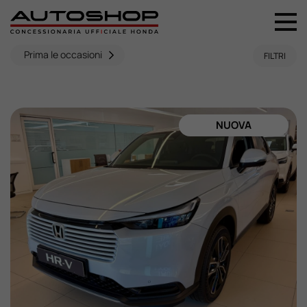
+39 044 496 5556
Prima le occasioni
FILTRI
Home
Nuovo
DISPONIBILE
Usato
Promozioni
Assistenza
Ricambi