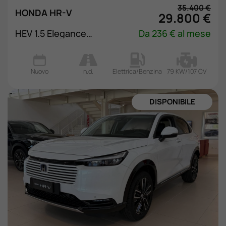
35.400 €
HONDA HR-V
29.800 €
HEV 1.5 Elegance eCVT
Da 236 € al mese
Nuovo
n.d.
Elettrica/Benzina
79 KW/107 CV
NUOVA