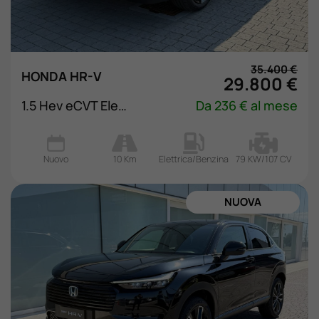
35.400 €
HONDA HR-V
29.800 €
1.5 Hev eCVT Elegance
Da 236 € al mese
Nuovo
10 Km
Elettrica/Benzina
79 KW/107 CV
NUOVA