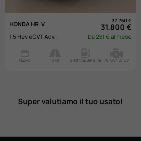
37.750 €
HONDA HR-V
31.800 €
1.5 Hev eCVT Advance
Da 251 € al mese
Nuovo
10 Km
Elettrica/Benzina
79 KW/107 CV
Super valutiamo il tuo usato!