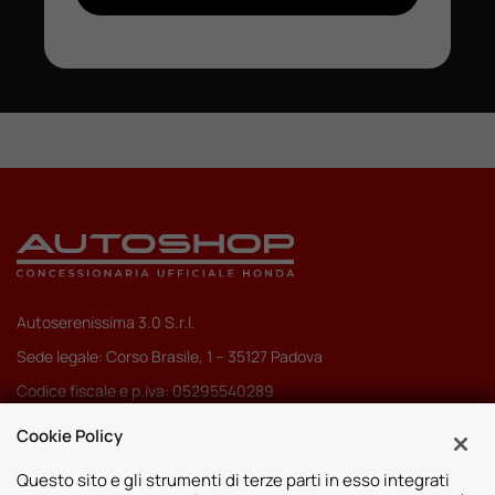
Autoserenissima 3.0 S.r.l.
Sede legale: Corso Brasile, 1 – 35127 Padova
Codice fiscale e p.iva: 05295540289
Pec:
autoserenissima3.0srl@legalmail.it
Cookie Policy
Codice SDI: M5UXCR1
Questo sito e gli strumenti di terze parti in esso integrati