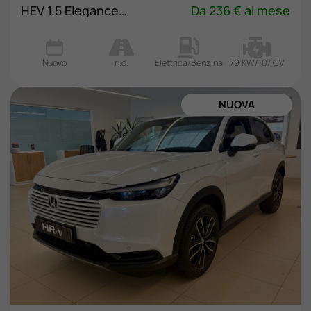
HEV 1.5 Elegance eCVT
Da 236 € al mese
Nuovo
n.d.
Elettrica/Benzina
79 KW/107 CV
NUOVA