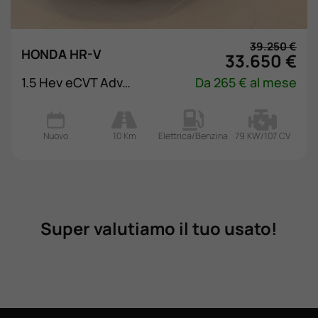
39.250 €
HONDA HR-V
33.650 €
1.5 Hev eCVT Advance Style
Da 265 € al mese
Nuovo
10 Km
Elettrica/Benzina
79 KW/107 CV
Super valutiamo il tuo usato!