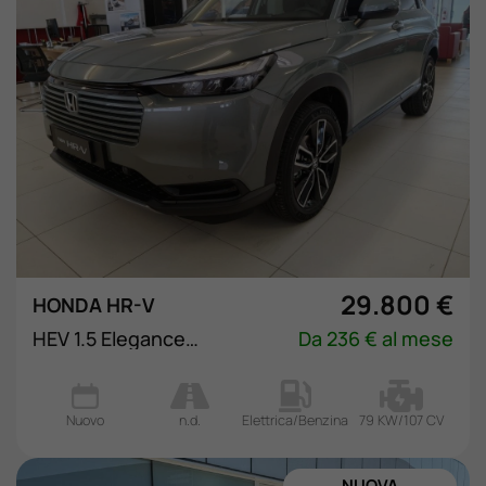
29.800 €
HONDA HR-V
HEV 1.5 Elegance eCVT
Da 236 € al mese
Nuovo
n.d.
Elettrica/Benzina
79 KW/107 CV
NUOVA