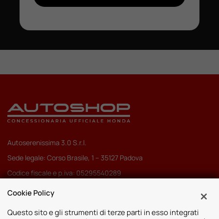
Autoserenissima 3.0 S.r.l.
Sede legale: Corso Brasile, 1 – 35127 Padova
Codice fiscale e p.iva: 05295540289
Pec:
autoserenissima3.0srl@legalmail.it
Cookie Policy
Codice SDI: M5UXCR1
Questo sito e gli strumenti di terze parti in esso integrati