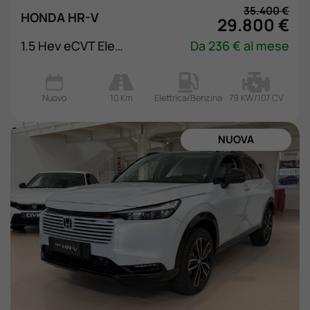
35.400 €
HONDA HR-V
29.800 €
1.5 Hev eCVT Elegance
Da 236 € al mese
Nuovo
10 Km
Elettrica/Benzina
79 KW/107 CV
ORDINABILE