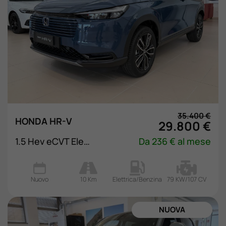
35.400 €
HONDA HR-V
29.800 €
1.5 Hev eCVT Elegance
Da 236 € al mese
Nuovo
10 Km
Elettrica/Benzina
79 KW/107 CV
NUOVA