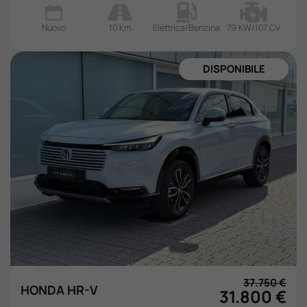
Nuovo
10 Km
Elettrica/Benzina
79 KW/107 CV
NUOVA
37.750 €
HONDA HR-V
31.800 €