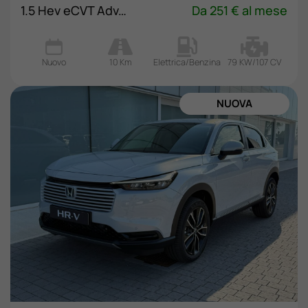
1.5 Hev eCVT Advance
Da 251 € al mese
Nuovo
10 Km
Elettrica/Benzina
79 KW/107 CV
DISPONIBILE