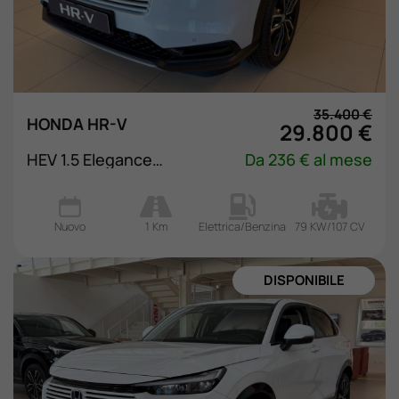
35.400 €
HONDA HR-V
29.800 €
HEV 1.5 Elegance eCVT
Da 236 € al mese
Nuovo
1 Km
Elettrica/Benzina
79 KW/107 CV
NUOVA