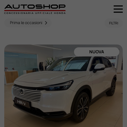
+39 044 496 5556
Prima le occasioni
FILTRI
Home
Nuovo
NUOVA
Usato
Promozioni
Assistenza
Ricambi