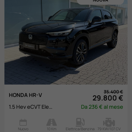
35.400 €
HONDA HR-V
29.800 €
1.5 Hev eCVT Elegance
Da 236 € al mese
Nuovo
10 Km
Elettrica/Benzina
79 KW/107 CV