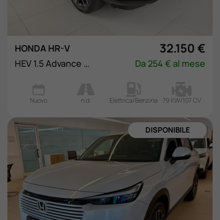
32.150 €
HONDA HR-V
HEV 1.5 Advance eCVT
Da 254 € al mese
Nuovo
n.d.
Elettrica/Benzina
79 KW/107 CV
NUOVA