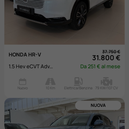
37.750 €
HONDA HR-V
31.800 €
1.5 Hev eCVT Advance
Da 251 € al mese
Nuovo
10 Km
Elettrica/Benzina
79 KW/107 CV
NUOVA