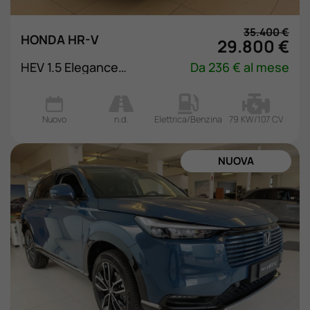
Valuta Il Tuo Usato
35.400 €
HONDA HR-V
29.800 €
Mondo Honda
HEV 1.5 Elegance eCVT
Da 236 € al mese
Lavora Con Noi
Nuovo
n.d.
Elettrica/Benzina
79 KW/107 CV
Contattaci
NUOVA