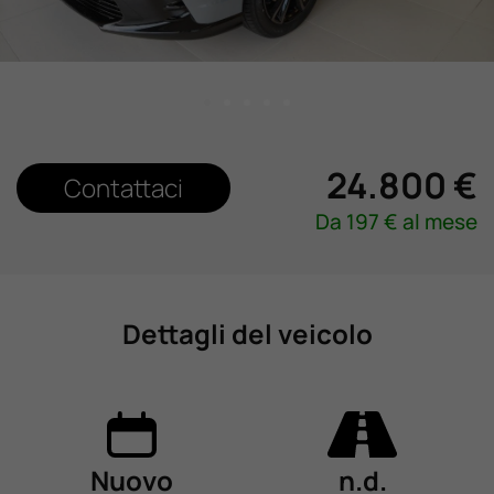
Valuta Il Tuo Usato
Mondo Honda
24.800 €
Lavora Con Noi
Contattaci
Da
197
€ al mese
Contattaci
Dettagli del veicolo
Nuovo
n.d.