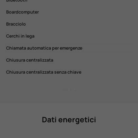
Boardcomputer
K
Bracciolo
L
Cerchi in lega
L
Chiamata automatica per emergenze
M
Chiusura centralizzata
P
Chiusura centralizzata senza chiave
P
Dati energetici