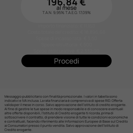
196,84
€
al mese
T.A.N. 9,95%
T.A.E.G.
17,09
%
Importo finanziato: €
11.160
Costo totale del credito: €
18.896,66
Spese di incasso rata: € 3,50
Spese istruttoria: € 500
Spese assicurative: €
2.332,00
Procedi
Messaggio pubblicitario con finalità promozionale. I valori in tabella sono
indicativi e IVA inclusa. La rata finanziaria è comprensiva di spese RID. Offerta
valida per il mese in corso. Salvo approvazione dell'istituto di credito erogante.
Al fine di gestire le tue spese in modo responsabile e di conoscere eventuali
altre offerte disponibili, l'Istituto di Credito erogante ti ricorda, prima di
sottoscrivere il contratto, di prendere visione di tutte le condizioni economiche
e contrattuali, facendo riferimento alle Informazioni Europee di Base sul Credito
ai Consumatori presso il punto vendita. Salvo approvazione dell'Istituto di
Credito erogante.