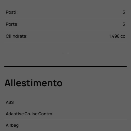
CV
Posti:
5
P
Kg
Porte:
5
P
16
Cilindrata:
1.498 cc
C
Allestimento
ABS
C
Adaptive Cruise Control
C
Airbag
C