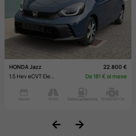
HONDA Jazz
22.800 €
1.5 Hev eCVT Elegance
Da 181 € al mese
Nuovo
10 Km
Elettrica/Benzina
79 KW/107 CV