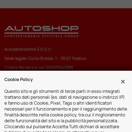
Autoserenissima 3.0 S.r.l.
Sede legale: Corso Brasile, 1 – 35127 Padova
Codice fiscale e p.iva: 05295540289
Pec:
autoserenissima3.0srl@legalmail.it
Cookie Policy
Codice SDI: M5UXCR1
Questo sito e gli strumenti di terze parti in esso integrati
trattano dati personali (es. dati di navigazione o indirizzi IP)
e fanno uso di Cookie, Pixel, Tags o altri identificatori
necessari per il funzionamento e per il raggiungimento delle
finalità descritte nella cookie policy, tra cui il miglioramento
Sedi
delle funzionalità del sito e la pubblicità personalizzata.
Cliccando sul pulsante Accetta Tutti dichiari di accettare
Vicenza
Risorse