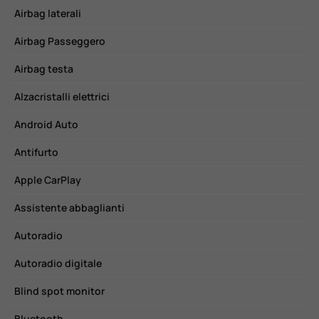
Airbag laterali
C
Airbag Passeggero
C
Airbag testa
C
Alzacristalli elettrici
C
Android Auto
E
Antifurto
F
Apple CarPlay
F
Assistente abbaglianti
F
Autoradio
F
Autoradio digitale
H
Blind spot monitor
I
Bluetooth
I