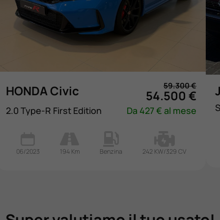
59.300 €
HONDA Civic
54.500 €
S
2.0 Type-R First Edition
Da 427 € al mese
06/2023
194 Km
Benzina
242 KW/329 CV
Super valutiamo il tuo usato!