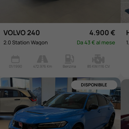
VOLVO 240
4.900 €
2.0 Station Wagon
Da 43 € al mese
1
01/1990
472.976 Km
Benzina
85 KW/116 CV
DISPONIBILE