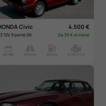
HONDA Civic
4.500 €
.3 12V 3 porte DX
Da 39 € al mese
03/1986
8.820 Km
Benzina
52 KW/71 CV