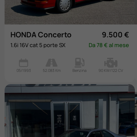
Valuta Il Tuo Usato
Mondo Honda
HONDA Concerto
9.500 €
1.6i 16V cat 5 porte SX
Da 78 € al mese
Lavora Con Noi
Contattaci
05/1993
52.083 Km
Benzina
90 KW/122 CV