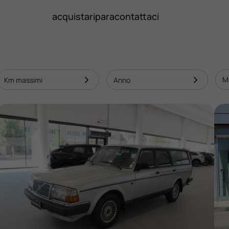
acquista
ripara
contattaci
M