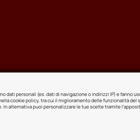
no dati personali (es. dati di navigazione o indirizzi IP) e fanno uso
ella cookie policy, tra cui il miglioramento delle funzionalità del 
ie. In alternativa puoi personalizzare le tue scelte tramite l'apposi
icy
Whistleblowing
Informativa videosorveglianza
Informativa sulla trasp