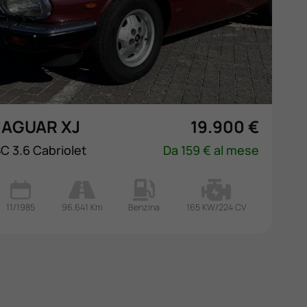
JAGUAR XJ
19.900 €
C 3.6 Cabriolet
Da 159 € al mese
11/1985
96.641 Km
Benzina
165 KW/224 CV