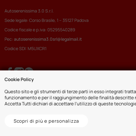
Autoserenissima 3.0 S.r.l.
Sede legale: Corso Brasile, 1 – 35127 Padova
Codice fiscale e p.iva: 05295540289
Pec:
autoserenissima3.0srl@legalmail.it
Codice SDI: M5UXCR1
Cookie Policy
Questo sito e gli strumenti di terze parti in esso integrati tratta
funzionamento e per il raggiungimento delle finalità descritte n
Accetta Tutti dichiari di accettare l'utilizzo di queste tecnolog
Scopri di più e personalizza
2026 © Autoshop Srl. Tutti i diritti riservati.
Privacy Policy
Cookie Pol