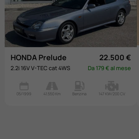
HONDA Prelude
22.500 €
2.2i 16V V-TEC cat 4WS
Da 179 € al mese
05/1999
41.550 Km
Benzina
147 KW/200 CV