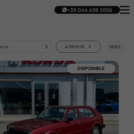
+39 044 496 5556
arca
ALTRI FILTRI
RESET
DISPONIBILE