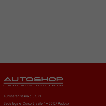
Valuta Il Tuo Usato
Mondo Honda
Lavora Con Noi
Contattaci
Autoserenissima 3.0 S.r.l.
Sede legale: Corso Brasile, 1 – 35127 Padova