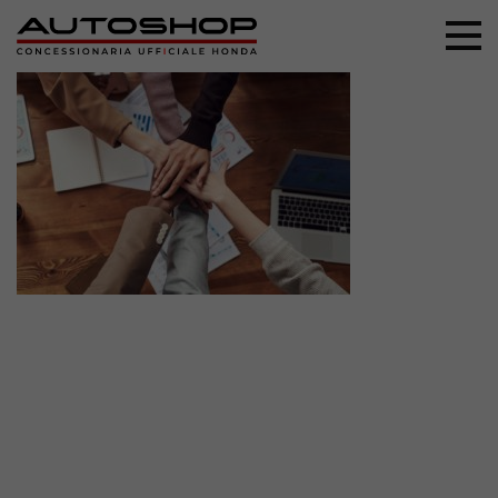
+39 044 496 5556
Home
Nuovo
Usato
Promozioni
Assistenza
Ricambi