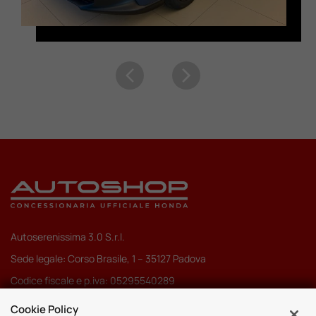
Autoserenissima 3.0 S.r.l.
Sede legale: Corso Brasile, 1 – 35127 Padova
Codice fiscale e p.iva: 05295540289
Pec:
autoserenissima3.0srl@legalmail.it
Cookie Policy