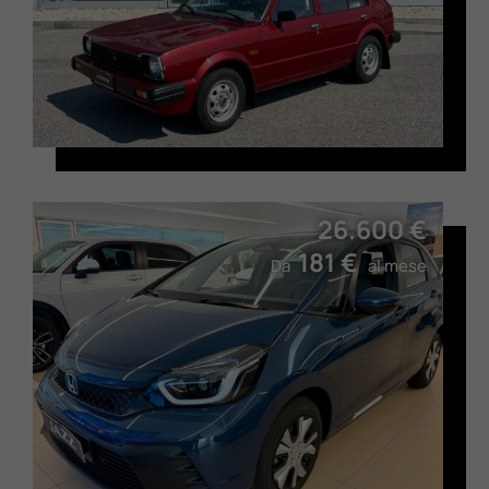
Valuta Il Tuo Usato
Mondo Honda
Lavora Con Noi
26.600 €
Contattaci
181 €
Da
al mese