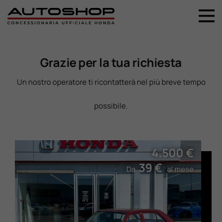
+39 044 496 5556
Home
Grazie per la tua richiesta
Nuovo
Un nostro operatore ti ricontatterà nel più breve tempo
possibile.
Usato
Promozioni
4.500 €
39 €
Da
al mese
Assistenza
Ricambi