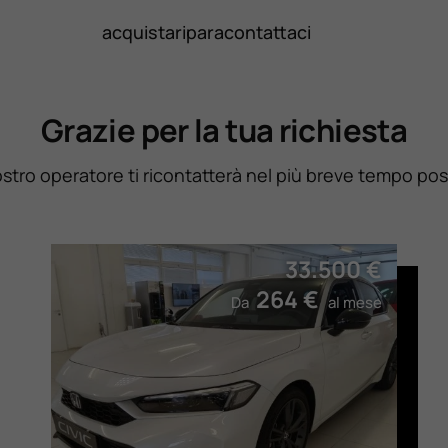
acquista
ripara
contattaci
Grazie per la tua richiesta
stro operatore ti ricontatterà nel più breve tempo poss
33.500 €
264 €
Da
al mese