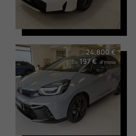
24.800 €
197 €
Da
al mese