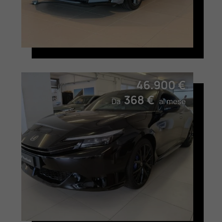
46.900 €
368 €
Da
al mese