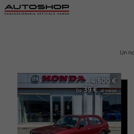
Home
Nuovo
Un no
Usato
4.500 €
Promozioni
39 €
Da
al mese
Assistenza
Ricambi