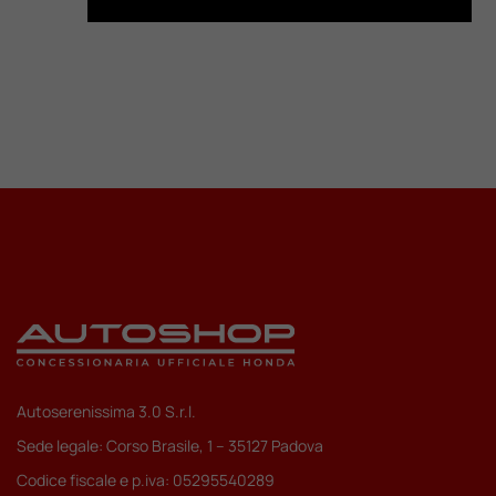
Autoserenissima 3.0 S.r.l.
Sede legale: Corso Brasile, 1 – 35127 Padova
Codice fiscale e p.iva: 05295540289