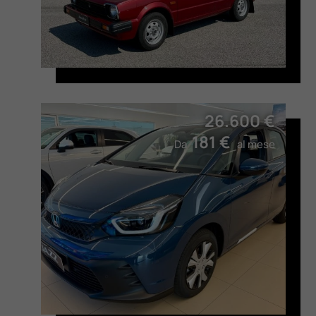
Valuta Il Tuo Usato
Mondo Honda
Lavora Con Noi
26.600 €
181 €
Da
al mese
Contattaci