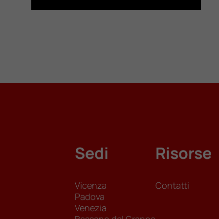
Sedi
Risorse
Vicenza
Contatti
Padova
Venezia