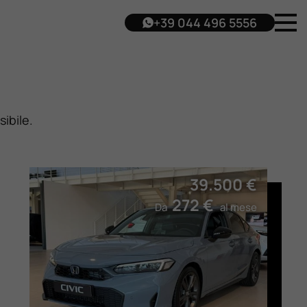
+39 044 496 5556
ibile.
39.500 €
272 €
Da
al mese