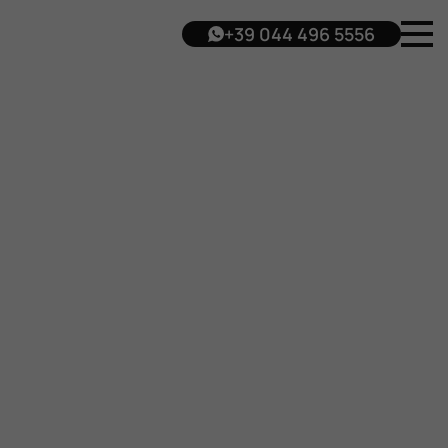
+39 044 496 5556