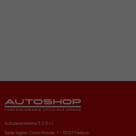
Valuta Il Tuo Usato
Mondo Honda
Lavora Con Noi
Contattaci
Autoserenissima 3.0 S.r.l.
Sede legale: Corso Brasile, 1 – 35127 Padova