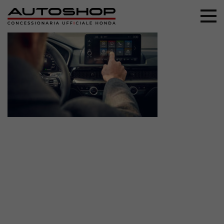
+39 044 496 5556
Home
Nuovo
Usato
Promozioni
Assistenza
Ricambi