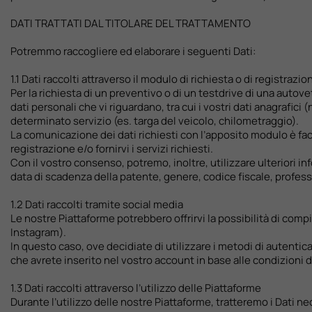
DATI TRATTATI DAL TITOLARE DEL TRATTAMENTO
Potremmo raccogliere ed elaborare i seguenti Dati:
1.1 Dati raccolti attraverso il modulo di richiesta o di registrazio
Per la richiesta di un preventivo o di un testdrive di una autovet
dati personali che vi riguardano, tra cui i vostri dati anagrafici
determinato servizio (es. targa del veicolo, chilometraggio).
La comunicazione dei dati richiesti con l’apposito modulo è faco
registrazione e/o fornirvi i servizi richiesti.
Con il vostro consenso, potremo, inoltre, utilizzare ulteriori i
data di scadenza della patente, genere, codice fiscale, professi
1.2 Dati raccolti tramite social media
Le nostre Piattaforme potrebbero offrirvi la possibilità di comp
Instagram).
In questo caso, ove decidiate di utilizzare i metodi di autent
che avrete inserito nel vostro account in base alle condizioni di
1.3 Dati raccolti attraverso l’utilizzo delle Piattaforme
Durante l’utilizzo delle nostre Piattaforme, tratteremo i Dati neces