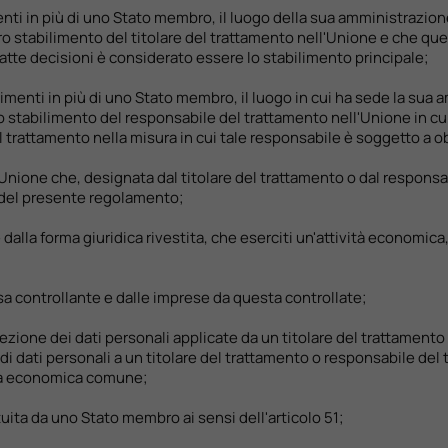
nti in più di uno Stato membro, il luogo della sua amministrazione 
ro stabilimento del titolare del trattamento nell'Unione e che que
ffatte decisioni è considerato essere lo stabilimento principale;
imenti in più di uno Stato membro, il luogo in cui ha sede la sua 
stabilimento del responsabile del trattamento nell'Unione in cui 
l trattamento nella misura in cui tale responsabile è soggetto a o
'Unione che, designata dal titolare del trattamento o dal responsabil
a del presente regolamento;
 dalla forma giuridica rivestita, che eserciti un'attività economi
sa controllante e dalle imprese da questa controllate;
tezione dei dati personali applicate da un titolare del trattamento 
i dati personali a un titolare del trattamento o responsabile del t
ità economica comune;
ituita da uno Stato membro ai sensi dell'articolo 51;