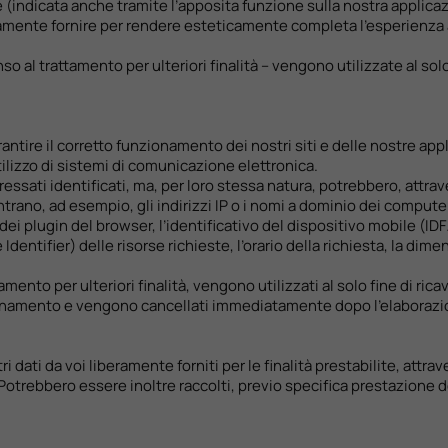
(indicata anche tramite l’apposita funzione sulla nostra applicazi
ramente fornire per rendere esteticamente completa l’esperienza al
al trattamento per ulteriori finalità – vengono utilizzate al solo 
arantire il corretto funzionamento dei nostri siti e delle nostre ap
’utilizzo di sistemi di comunicazione elettronica.
essati identificati, ma, per loro stessa natura, potrebbero, attrav
rano, ad esempio, gli indirizzi IP o i nomi a dominio dei computer d
ni dei plugin del browser, l’identificativo del dispositivo mobile (ID
dentifier) delle risorse richieste, l’orario della richiesta, la dim
mento per ulteriori finalità, vengono utilizzati al solo fine di rica
unzionamento e vengono cancellati immediatamente dopo l’elaborazi
 dati da voi liberamente forniti per le finalità prestabilite, attrave
Potrebbero essere inoltre raccolti, previo specifica prestazione de