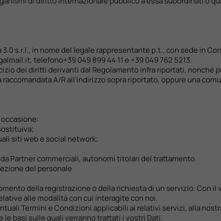
anismi di diritto internazionale pubblico a essa subordinati o qua
 3.0 s.r.l., in nome del legale rappresentante p.t., con sede in Cor
lmail.it, telefono+39 049 899 44 11 e +39 049 762 5213.
ercizio dei diritti derivanti dal Regolamento infra riportati, nonché
na raccomandata A/R all’indirizzo sopra riportato, oppure una comun
n occasione:
sostituiva;
quali siti web e social network;
 da Partner commerciali, autonomi titolari del trattamento.
selezione del personale
 momento della registrazione o della richiesta di un servizio. Con i
lative alle modalità con cui interagite con noi.
uali Termini e Condizioni applicabili ai relativi servizi, alla nost
le basi sulle quali verranno trattati i vostri Dati.