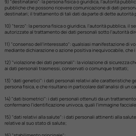
9) "destinatario": la persona fisica o giuridica, l'autorità pubbli
pubbliche che possono ricevere comunicazione di dati personal
destinatari; il trattamento di tali dati da parte di dette autori
10) "terzo": la persona fisica o giuridica, l'autorità pubblica, il
autorizzate al trattamento dei dati personali sotto l'autorità dir
11) "consenso dell'interessato": qualsiasi manifestazione di vol
mediante dichiarazione o azione positiva inequivocabile, che i
12) "violazione dei dati personali": la violazione di sicurezza 
ai dati personali trasmessi, conservati o comunque trattati;
13) "dati genetici": i dati personali relativi alle caratteristich
persona fisica, e che risultano in particolare dall'analisi di un
14) "dati biometrici": i dati personali ottenuti da un trattamen
confermano l'identificazione univoca, quali l'immagine facciale o
15) "dati relativi alla salute": i dati personali attinenti alla s
relative al suo stato di salute;
16) "stabilimento principale":