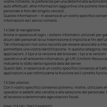
vostre richieste, le preferenze per una determinata automobile 
auto effettuati, altre informazioni aggiuntive che potrete libe
personale e foto del singolo veicolo).
Queste informazioni – in assenza di un vostro specifico consenso 
informazioni ed i servizi richiesti.
1.4 Dati di navigazione
Anche in assenza di login, i sistemi informatici utilizzati per g
alcuni dati personali la cui trasmissione è implicita ai fini dell
Tali informazioni non sono raccolte per essere associate a inter
permettere una vostra identificazione. In questa categoria, rient
applicazioni, il tipo e la versione del browser, i tipi e le versio
operativo e all’ambiente informatico, gli URI (Uniform Resource I
indicante lo stato della risposta data dal server.
Questi dati, in assenza di un vostro specifico consenso al tratta
applicazioni e per ottimizzarne la fruizione ed il corretto f
1.5 Dati ulteriori
Con il vostro specifico consenso potremo, inoltre, utilizzare altri
operatori e addetti alle vendite e alla selezione del personale. 
all’accesso a determinate agevolazioni fiscali.
FINALITÁ DEL TRATTAMENTO