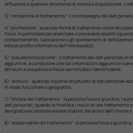
diffusione o qualsiasi altra forma di messa a disposizione, il ra
Valuta Il Tuo Usato
3) "limitazione di trattamento": il contrassegno dei dati personal
4) "profilazione": qualsiasi forma di trattamento automatizzato d
Mondo Honda
fisica, in particolare per analizzare o prevedere aspetti riguarda
comportamento, l'ubicazione o gli spostamenti di detta persona f
esteso profilo informativo dell’interessato);
Lavora Con Noi
5) "pseudonimizzazione": il trattamento dei dati personali in mo
aggiuntive, a condizione che tali informazioni aggiuntive sian
Contattaci
attribuiti a una persona fisica identificata o identificabile;
6) "archivio": qualsiasi insieme strutturato di dati personali a
in modo funzionale o geografico;
7) "titolare del trattamento": la persona fisica o giuridica, l'au
dati personali; quando le finalità e i mezzi di tale trattamento so
designazione possono essere stabiliti dal diritto dell'Unione o
8) "responsabile del trattamento": la persona fisica o giuridica, 