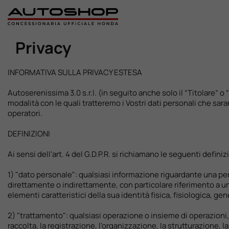
Privacy
Home
INFORMATIVA SULLA PRIVACY ESTESA
Nuovo
Autoserenissima 3.0 s.r.l. (in seguito anche solo il “Titolare” o 
modalità con le quali tratteremo i Vostri dati personali che saran
operatori.
Usato
DEFINIZIONI
Promozioni
Ai sensi dell’art. 4 del G.D.P.R. si richiamano le seguenti definiz
1) "dato personale": qualsiasi informazione riguardante una pers
Assistenza
direttamente o indirettamente, con particolare riferimento a un 
elementi caratteristici della sua identità fisica, fisiologica, ge
Ricambi
2) "trattamento": qualsiasi operazione o insieme di operazioni, 
raccolta, la registrazione, l'organizzazione, la strutturazione,