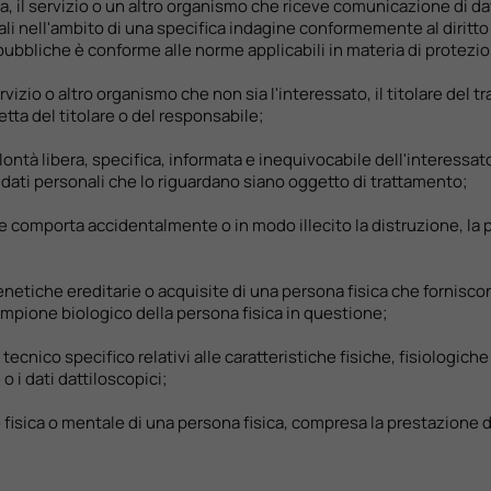
ca, il servizio o un altro organismo che riceve comunicazione di dati
i nell'ambito di una specifica indagine conformemente al diritto
tà pubbliche è conforme alle norme applicabili in materia di protezi
 servizio o altro organismo che non sia l'interessato, il titolare de
etta del titolare o del responsabile;
ontà libera, specifica, informata e inequivocabile dell'interessat
 dati personali che lo riguardano siano oggetto di trattamento;
che comporta accidentalmente o in modo illecito la distruzione, la 
e genetiche ereditarie o acquisite di una persona fisica che fornisc
 campione biologico della persona fisica in questione;
to tecnico specifico relativi alle caratteristiche fisiche, fisiolo
 i dati dattiloscopici;
alute fisica o mentale di una persona fisica, compresa la prestazione 