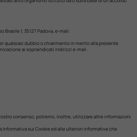
lsiasi altro organismo istituito da o sulla base di un accordo
so Brasile 1, 35127 Padova, e-mail:
 per qualsiasi dubbio o chiarimento in merito alla presente
icazione ai sopraindicati indirizzi e-mail.
l vostro consenso, potremo, inoltre, utilizzare altre informazioni
ra Informativa sui Cookie ed alle ulteriori informative che