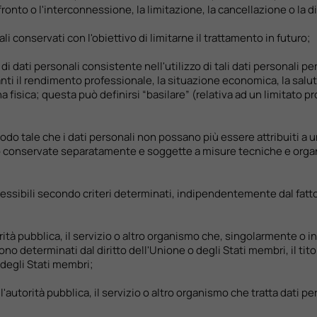
ffronto o l'interconnessione, la limitazione, la cancellazione o la d
i conservati con l'obiettivo di limitarne il trattamento in futuro;
i dati personali consistente nell'utilizzo di tali dati personali pe
nti il rendimento professionale, la situazione economica, la salute, l
isica; questa può definirsi “basilare” (relativa ad un limitato pro
do tale che i dati personali non possano più essere attribuiti a u
o conservate separatamente e soggette a misure tecniche e organiz
ccessibili secondo criteri determinati, indipendentemente dal fatto
torità pubblica, il servizio o altro organismo che, singolarmente o i
no determinati dal diritto dell'Unione o degli Stati membri, il titola
 degli Stati membri;
l'autorità pubblica, il servizio o altro organismo che tratta dati p