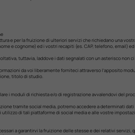
ne
tura e per la fruizione di ulteriori servizi che richiedano una vost
 (nome e cognome) ed i vostri recapiti (es. CAP, telefono, email) ed 
ltativa, tuttavia, laddove i dati segnalati con un asterisco non ci
nformazioni da voi liberamente forniteci attraverso l’apposito mod
one, titolo di studio.
ilare i moduli di richiesta e/o di registrazione avvalendovi del p
icazione tramite social media, potremo accedere a determinati dat
 utilizzo di tali piattaforme di social media e alle vostre impostaz
sari a garantirvi la fruizione delle stesse e dei relativi servizi, qu