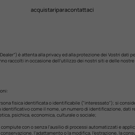
acquista
ripara
contattaci
“Dealer”) è attenta alla privacy ed alla protezione dei Vostri dati 
no raccolti in occasione dell’utilizzo dei nostri siti e delle nostre
ioni:
ona fisica identificata o identificabile ("interessato"); si conside
identificativo come il nome, un numero di identificazione, dati rel
netica, psichica, economica, culturale o sociale;
compiute con o senza l'ausilio di processi automatizzati e applica
 la conservazione, l'adattamento o la modifica, l'estrazione, la c