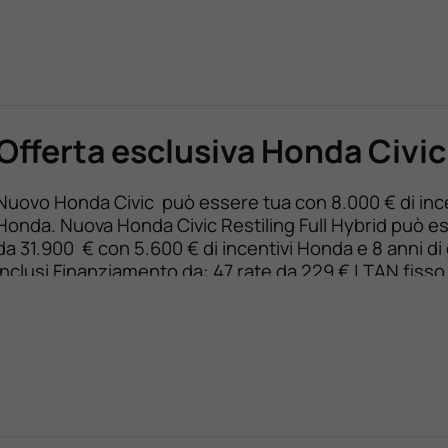
Offerta esclusiva Honda Civic
Nuovo Honda Civic può essere tua con 8.000 € di ince
Honda. Nuova Honda Civic Restiling Full Hybrid può e
da 31.900 € con 5.600 € di incentivi Honda e 8 anni di
inclusi Finanziamento da: 47 rate da 229 € | TAN fisso
TAEG max 8,49% | Anticipo di 11.225 […]