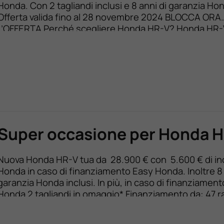
Honda. Con 2 tagliandi inclusi e 8 anni di garanzia Ho
Offerta valida fino al 28 novembre 2024 BLOCCA ORA
L’OFFERTA Perché scegliere Honda HR-V? Honda HR-
dotata dell’avanzata tecnologia e:HEV Full Hybrid. A d
di un tradizionale Mild Hybrid è in […]
Super occasione per Honda 
Nuova Honda HR-V tua da 28.900 € con 5.600 € di inc
Honda in caso di finanziamento Easy Honda. Inoltre 8 
garanzia Honda inclusi. In più, in caso di finanziamen
Honda 2 tagliandi in omaggio* Finanziamento da: 47 r
199 € | TAN fisso 5,99% | TAEG max 7,45% | Anticipo [