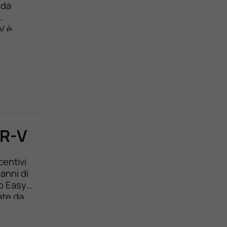
nda
V è
ifferenza
HR-V
entivi
anni di
to Easy
ate da
…]