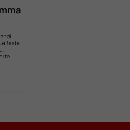
gamma
randi
Le feste
.
ferte