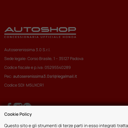
Autoserenissima 3.0 S.r.l.
Sede legale: Corso Brasile, 1 – 35127 Padova
Codice fiscale e p.iva: 05295540289
Pec:
autoserenissima3.0srl@legalmail.it
Codice SDI: M5UXCR1
Cookie Policy
Questo sito e gli strumenti di terze parti in esso integrati tratta