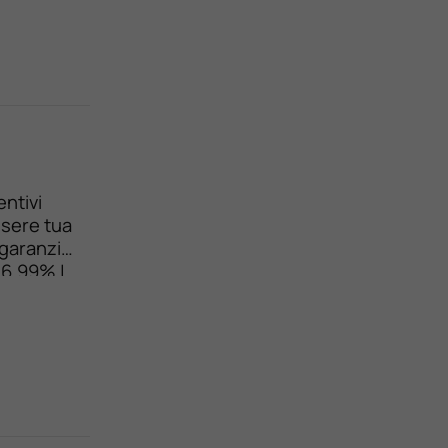
ntivi
ssere tua
 garanzia
 6,99% |