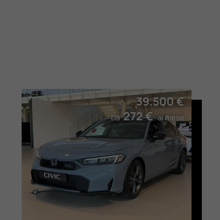
39.500 €
272 €
Da
al mese