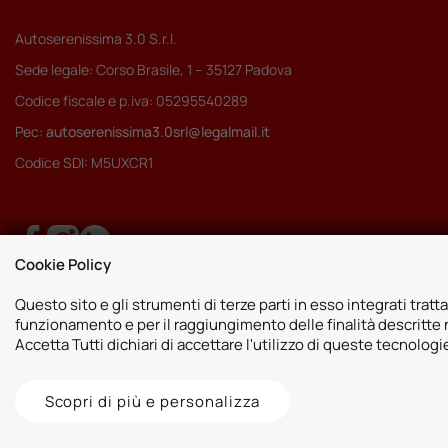
Autoserenissima 3.0 S.r.l.
Sede legale: Corso Brasile, 1 – 35127 Padova
Codice fiscale e p.iva: 05295540289
Pec:
autoserenissima3.0srl@legalmail.it
Codice SDI: M5UXCR1
Cookie Policy
Questo sito e gli strumenti di terze parti in esso integrati tratta
funzionamento e per il raggiungimento delle finalità descritte n
Accetta Tutti dichiari di accettare l'utilizzo di queste tecnolog
Scopri di più e personalizza
2026 © Autoshop Srl. Tutti i diritti riservati.
Privacy Policy
Cookie Pol