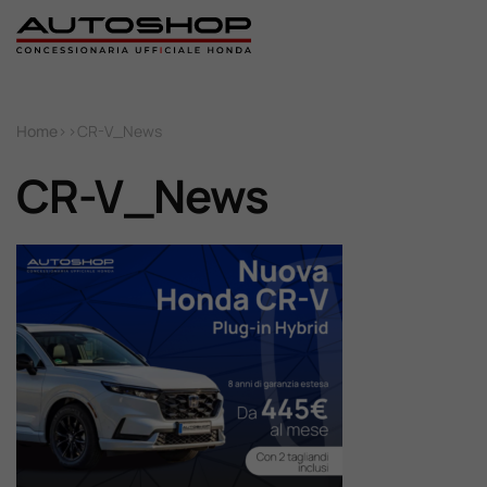
Home
Home
>
>
CR-V_News
Nuovo
CR-V_News
Usato
Promozioni
Assistenza
Ricambi