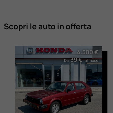
Scopri le auto in offerta
4.500 €
39 €
Da
al mese