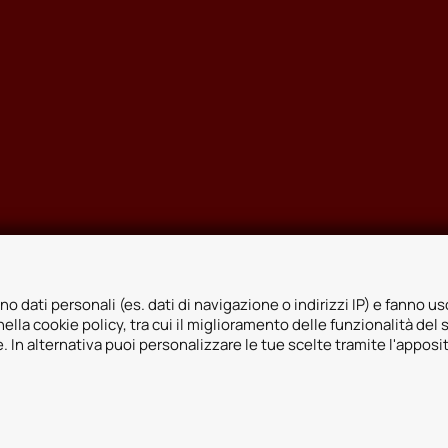
no dati personali (es. dati di navigazione o indirizzi IP) e fanno uso
ella cookie policy, tra cui il miglioramento delle funzionalità del 
ie. In alternativa puoi personalizzare le tue scelte tramite l'apposi
icy
Whistleblowing
Informativa videosorveglianza
Informativa sulla trasp