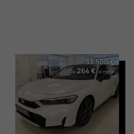
33.500 €
264 €
Da
al mese