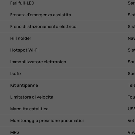
Fari full-LED
Ser
Frenata d'emergenza assistita
Sis
Freno di stazionamento elettrico
Sis
Hill holder
Nav
Hotspot Wi-Fi
Sis
Immobilizzatore elettronico
So
Isofix
Spe
Kit antipanne
Tel
Limitatore di velocità
Tou
Marmitta catalitica
US
Monitoraggio pressione pneumatici
Vet
MP3
Viv