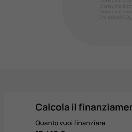
Consumo urb
Consumo extr
Consumo com
Emissioni CO
2
Calcola il finanziame
Quanto vuoi finanziare