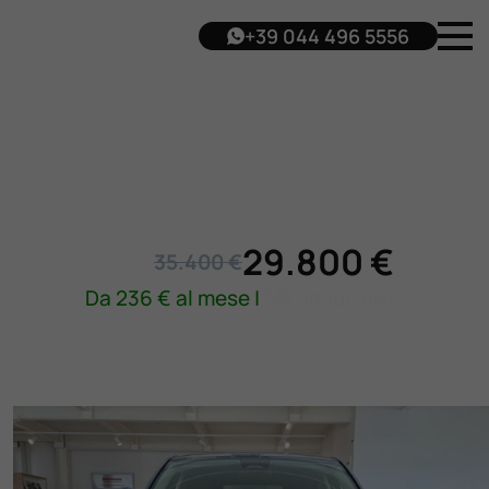
+39 044 496 5556
29.800 €
35.400 €
Da
236
€ al mese |
IVA deducibile