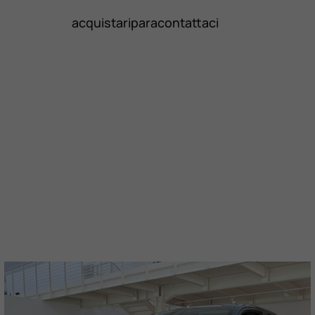
acquista
ripara
contattaci