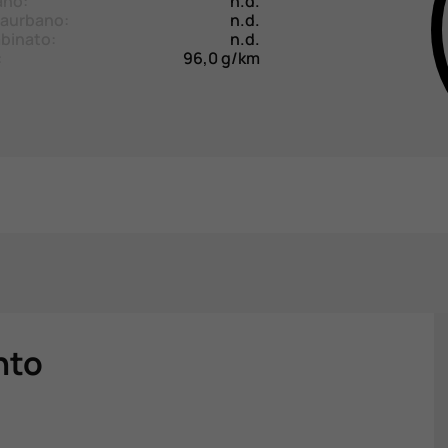
ano:
n.d.
aurbano:
n.d.
binato:
n.d.
:
96,0 g/km
nto