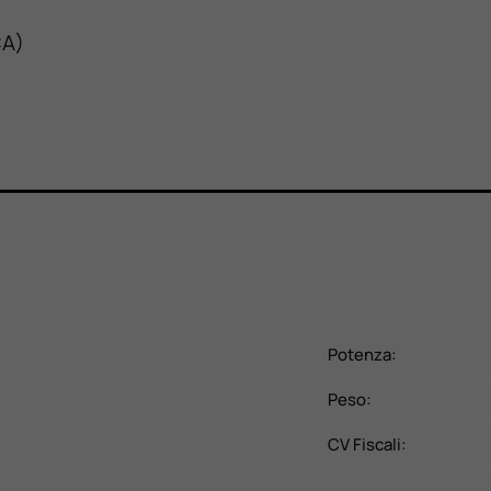
A)
Potenza:
Peso:
CV Fiscali: