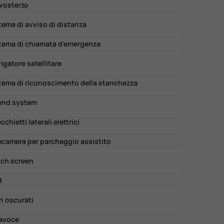
vosterzo
tema di avviso di distanza
tema di chiamata d'emergenza
igatore satellitare
tema di riconoscimento della stanchezza
und system
cchietti laterali elettrici
ecamera per parcheggio assistito
ch screen
B
ri oscurati
avoce