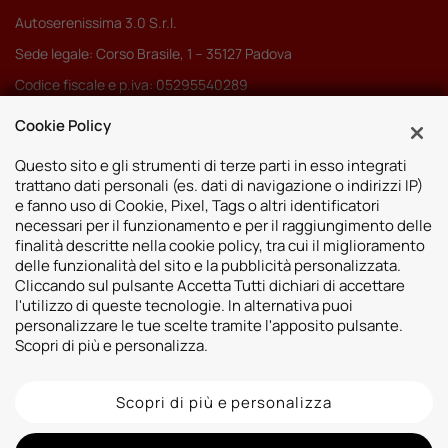
Autoserenissima 3.0 S.r.l.
Sede legale: Corso Brasile, 1 – 35127 Padova
Codice fiscale e p.iva: 05295540289
Pec:
autoserenissima3.0srl@legalmail.it
Cookie Policy
Codice SDI: M5UXCR1
Questo sito e gli strumenti di terze parti in esso integrati
trattano dati personali (es. dati di navigazione o indirizzi IP)
e fanno uso di Cookie, Pixel, Tags o altri identificatori
necessari per il funzionamento e per il raggiungimento delle
finalità descritte nella cookie policy, tra cui il miglioramento
Sedi
delle funzionalità del sito e la pubblicità personalizzata.
Cliccando sul pulsante Accetta Tutti dichiari di accettare
Vicenza
Risorse
l'utilizzo di queste tecnologie. In alternativa puoi
Padova
personalizzare le tue scelte tramite l'apposito pulsante.
Contatti
Venezia
Scopri di più e personalizza.
Bassano del Grappa
Scopri di più e personalizza
2026 © Autoshop Srl. Tutti i diritti riservati.
Privacy Policy
Cookie Policy
Whistleblowing
Informativa videosorveglianza