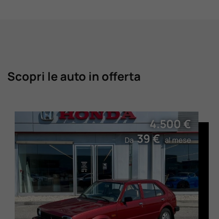
Scopri le auto in offerta
4.500 €
39 €
Da
al mese