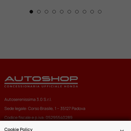
Autoserenissima 3.0 S.r.l.
Sede legale: Corso Brasile, 1 – 35127 Padova
Codice fiscale e p.iva: 05295540289
Pec:
autoserenissima3.0srl@legalmail.it
Cookie Policy