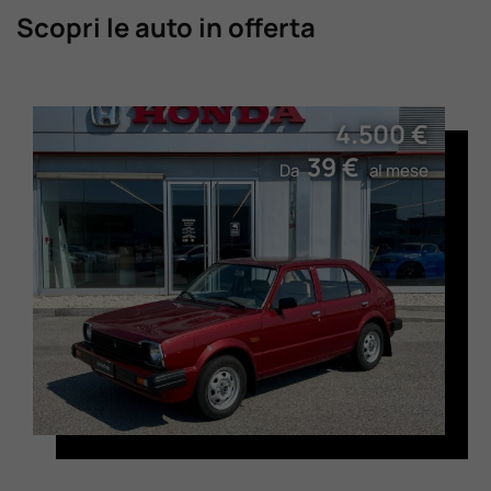
Scopri le auto in offerta
4.500 €
39 €
Da
al mese