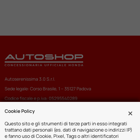
Autoserenissima 3.0 S.r.l.
Sede legale: Corso Brasile, 1 – 35127 Padova
Codice fiscale e p.iva: 05295540289
Pec:
autoserenissima3.0srl@legalmail.it
Cookie Policy
Codice SDI: M5UXCR1
Questo sito e gli strumenti di terze parti in esso integrati
trattano dati personali (es. dati di navigazione o indirizzi IP)
e fanno uso di Cookie, Pixel, Tags o altri identificatori