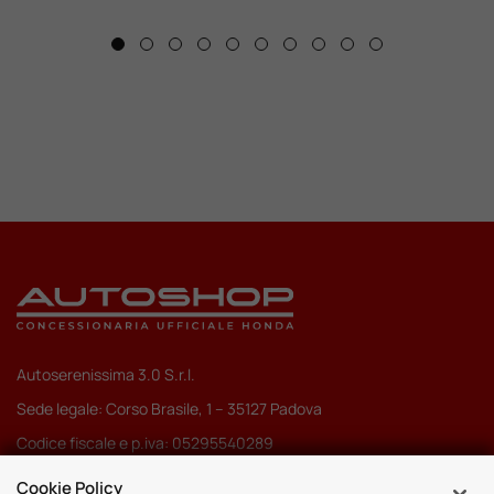
Autoserenissima 3.0 S.r.l.
Sede legale: Corso Brasile, 1 – 35127 Padova
Codice fiscale e p.iva: 05295540289
Pec:
autoserenissima3.0srl@legalmail.it
Cookie Policy