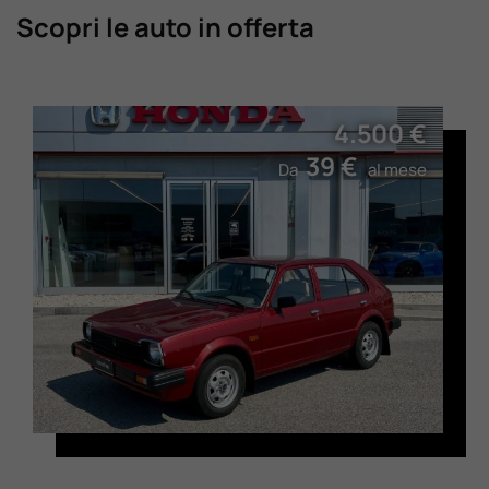
Scopri le auto in offerta
4.500 €
39 €
Da
al mese