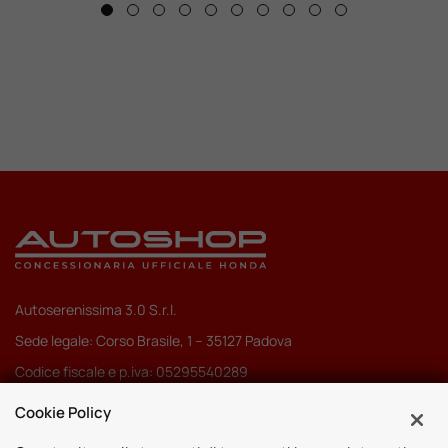
Autoserenissima 3.0 S.r.l.
Sede legale: Corso Brasile, 1 – 35127 Padova
Codice fiscale e p.iva: 05295540289
Pec:
autoserenissima3.0srl@legalmail.it
Cookie Policy
Codice SDI: M5UXCR1