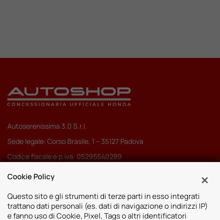
Autoserenissima 3.0 S.r.l.
Sede legale: Corso Brasile, 1 – 35127 Padova
Codice fiscale e p.iva: 05295540289
Pec:
autoserenissima3.0srl@legalmail.it
Cookie Policy
Codice SDI: M5UXCR1
Questo sito e gli strumenti di terze parti in esso integrati
trattano dati personali (es. dati di navigazione o indirizzi IP)
e fanno uso di Cookie, Pixel, Tags o altri identificatori