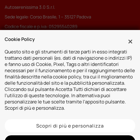
Autoserenissima 3.0 S.r.l.
Sede legale: Corso Brasile, 1 – 35127 Padova
Codice fiscale e p.iva: 05295540289
Pec:
autoserenissima3.0srl@legalmail.it
Cookie Policy
Codice SDI: M5UXCR1
Questo sito e gli strumenti di terze parti in esso integrati
trattano dati personali (es. dati di navigazione o indirizzi IP)
e fanno uso di Cookie, Pixel, Tags o altri identificatori
necessari per il funzionamento e per il raggiungimento delle
finalità descritte nella cookie policy, tra cui il miglioramento
Sedi
delle funzionalità del sito e la pubblicità personalizzata.
Cliccando sul pulsante Accetta Tutti dichiari di accettare
Vicenza
Risorse
l'utilizzo di queste tecnologie. In alternativa puoi
Padova
personalizzare le tue scelte tramite l'apposito pulsante.
Contatti
Venezia
Scopri di più e personalizza.
Bassano del Grappa
Scopri di più e personalizza
2026 © Autoshop Srl. Tutti i diritti riservati.
Privacy Policy
Cookie Policy
Whistleblowing
Informativa videosorveglianza