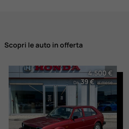
Scopri le auto in offerta
4.500 €
39 €
Da
al mese