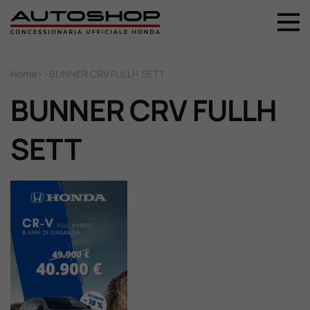
+39 044 496 5556
Home
Home
>
>
BUNNER CRV FULLH SETT
BUNNER CRV FULLH
Nuovo
SETT
Usato
Promozioni
Assistenza
Ricambi