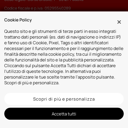
Codice fiscale e p.iva: 05295540289
Pec:
autoserenissima3.0srl@legalmail.it
Cookie Policy
Codice SDI: M5UXCR1
Questo sito e gli strumenti di terze parti in esso integrati
trattano dati personali (es. dati di navigazione o indirizzi IP)
e fanno uso di Cookie, Pixel, Tags o altri identificatori
necessari per il funzionamento e per il raggiungimento delle
finalità descritte nella cookie policy, tra cui il miglioramento
Sedi
delle funzionalità del sito e la pubblicità personalizzata.
Cliccando sul pulsante Accetta Tutti dichiari di accettare
Vicenza
Risorse
l'utilizzo di queste tecnologie. In alternativa puoi
Padova
personalizzare le tue scelte tramite l'apposito pulsante.
Contatti
Venezia
Scopri di più e personalizza.
Bassano del Grappa
Scopri di più e personalizza
2026 © Autoshop Srl. Tutti i diritti riservati.
Privacy Policy
Cookie Policy
Whistleblowing
Informativa videosorveglianza
Informativa sulla trasparenza assicurativa
Accetta tutti
Designed by: