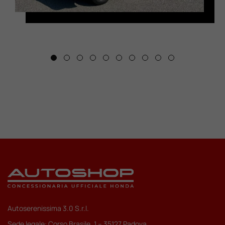
Autoserenissima 3.0 S.r.l.
Sede legale: Corso Brasile, 1 – 35127 Padova