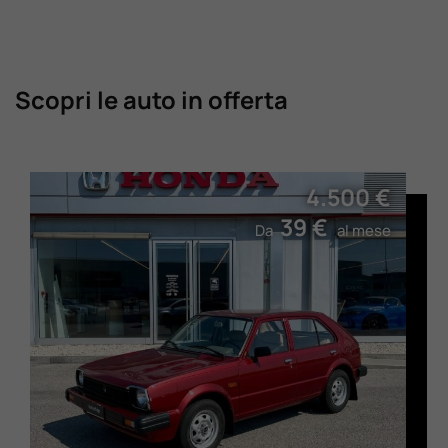
Scopri le auto in offerta
4.500 €
39 €
Da
al mese