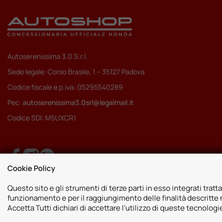
Autoserenissima 3.0 S.r.l.
Sede legale: Corso Brasile, 1 – 35127 Padova
Codice fiscale e p.iva: 05295540289
Pec:
autoserenissima3.0srl@legalmail.it
Codice SDI: M5UXCR1
Cookie Policy
Questo sito e gli strumenti di terze parti in esso integrati tratta
funzionamento e per il raggiungimento delle finalità descritte n
Accetta Tutti dichiari di accettare l'utilizzo di queste tecnolog