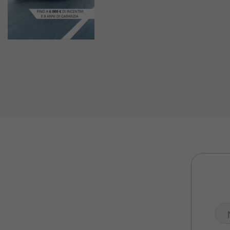
Valuta Il Tuo Usato
Mondo Honda
Lavora Con Noi
Contattaci