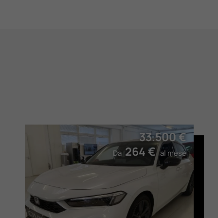
33.500 €
264 €
Da
al mese