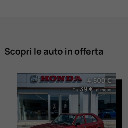
Scopri le auto in offerta
4.500 €
39 €
Da
al mese