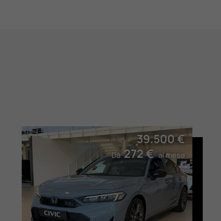
39.500 €
272 €
Da
al mese