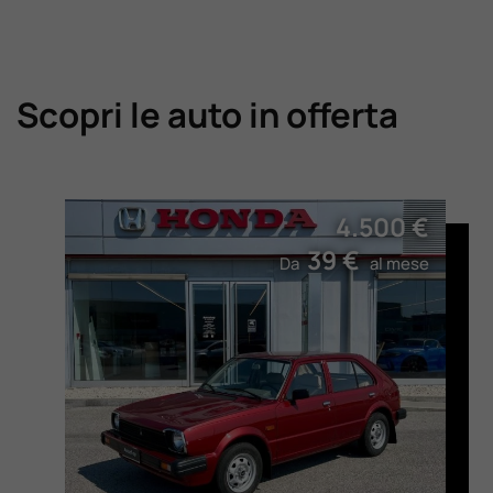
Scopri le auto in offerta
4.500 €
39 €
Da
al mese