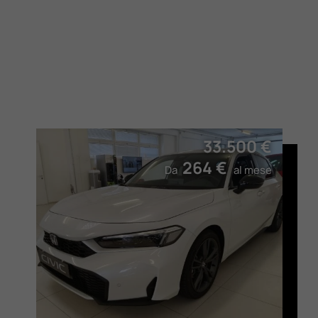
33.500 €
264 €
Da
al mese