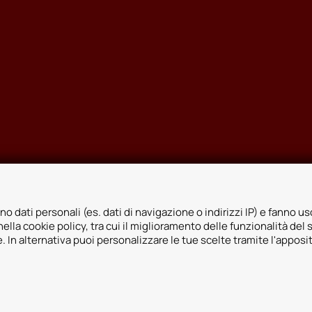
no dati personali (es. dati di navigazione o indirizzi IP) e fanno uso
ella cookie policy, tra cui il miglioramento delle funzionalità del 
ie. In alternativa puoi personalizzare le tue scelte tramite l'apposi
icy
Whistleblowing
Informativa videosorveglianza
Informativa sulla trasp