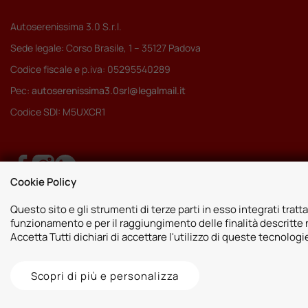
Autoserenissima 3.0 S.r.l.
Sede legale: Corso Brasile, 1 – 35127 Padova
Codice fiscale e p.iva: 05295540289
Pec:
autoserenissima3.0srl@legalmail.it
Codice SDI: M5UXCR1
Cookie Policy
Questo sito e gli strumenti di terze parti in esso integrati tratta
funzionamento e per il raggiungimento delle finalità descritte n
Accetta Tutti dichiari di accettare l'utilizzo di queste tecnolog
Scopri di più e personalizza
2026 © Autoshop Srl. Tutti i diritti riservati.
Privacy Policy
Cookie Pol