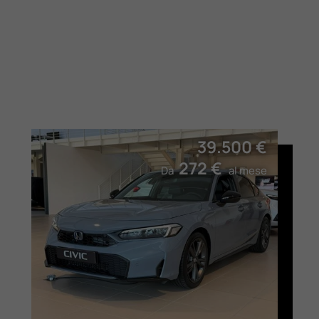
39.500 €
272 €
Da
al mese