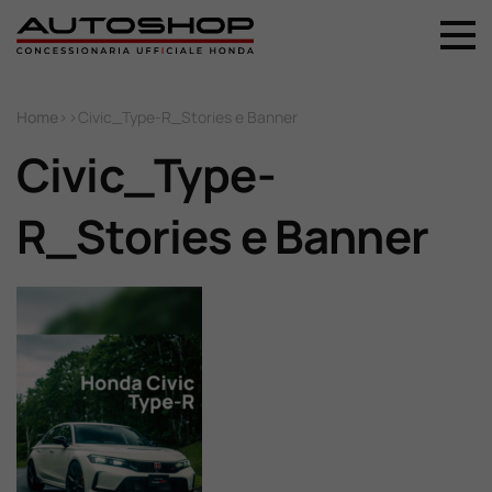
+39 044 496 5556
Home
Home
>
>
Civic_Type-R_Stories e Banner
Civic_Type-
Nuovo
R_Stories e Banner
Usato
Promozioni
Assistenza
Ricambi