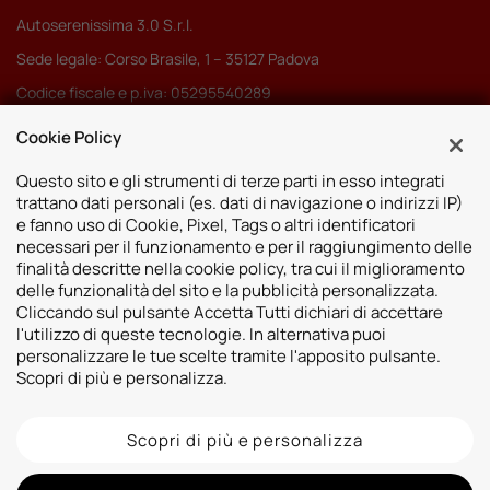
Autoserenissima 3.0 S.r.l.
Sede legale: Corso Brasile, 1 – 35127 Padova
Codice fiscale e p.iva: 05295540289
Pec:
autoserenissima3.0srl@legalmail.it
Cookie Policy
Codice SDI: M5UXCR1
Questo sito e gli strumenti di terze parti in esso integrati
trattano dati personali (es. dati di navigazione o indirizzi IP)
e fanno uso di Cookie, Pixel, Tags o altri identificatori
necessari per il funzionamento e per il raggiungimento delle
finalità descritte nella cookie policy, tra cui il miglioramento
Sedi
delle funzionalità del sito e la pubblicità personalizzata.
Cliccando sul pulsante Accetta Tutti dichiari di accettare
Vicenza
Risorse
l'utilizzo di queste tecnologie. In alternativa puoi
Padova
personalizzare le tue scelte tramite l'apposito pulsante.
Contatti
Venezia
Scopri di più e personalizza.
Bassano del Grappa
Scopri di più e personalizza
2026 © Autoshop Srl. Tutti i diritti riservati.
Privacy Policy
Cookie Policy
Whistleblowing
Informativa videosorveglianza