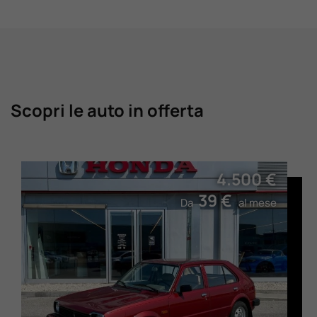
Scopri le auto in offerta
4.500 €
39 €
Da
al mese