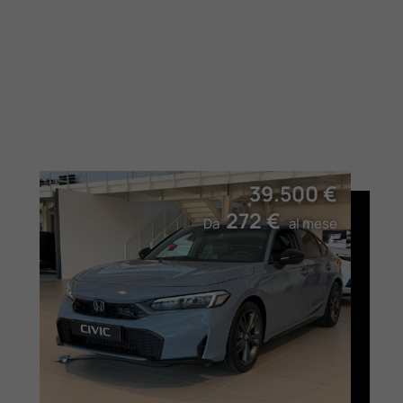
39.500 €
272 €
Da
al mese