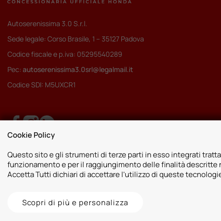
Autoserenissima 3.0 S.r.l.
Sede legale: Corso Brasile, 1 – 35127 Padova
Codice fiscale e p.iva: 05295540289
Pec:
autoserenissima3.0srl@legalmail.it
Codice SDI: M5UXCR1
Cookie Policy
Questo sito e gli strumenti di terze parti in esso integrati tratta
funzionamento e per il raggiungimento delle finalità descritte n
Accetta Tutti dichiari di accettare l'utilizzo di queste tecnolog
Scopri di più e personalizza
2026 © Autoshop Srl. Tutti i diritti riservati.
Privacy Policy
Cookie Pol