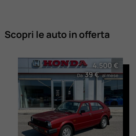
Scopri le auto in offerta
4.500 €
39 €
Da
al mese