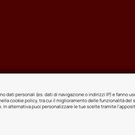
no dati personali (es. dati di navigazione o indirizzi IP) e fanno uso
ella cookie policy, tra cui il miglioramento delle funzionalità del 
ie. In alternativa puoi personalizzare le tue scelte tramite l'apposi
icy
Whistleblowing
Informativa videosorveglianza
Informativa sulla trasp