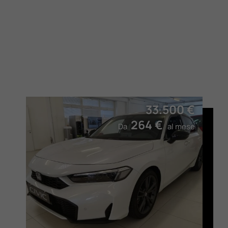
33.500 €
264 €
Da
al mese