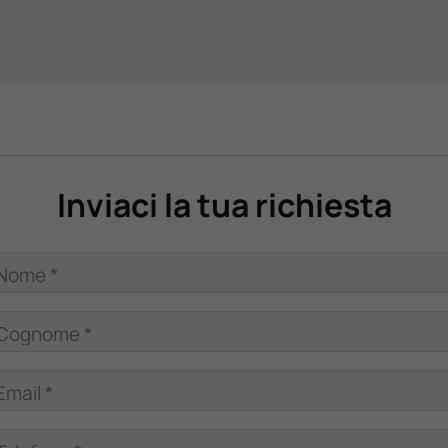
Inviaci la tua richiesta
Nome *
Cognome *
Email *