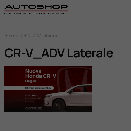
Home
Home
>
>
CR-V_ADV Laterale
Nuovo
CR-V_ADV Laterale
Usato
Promozioni
Assistenza
Ricambi