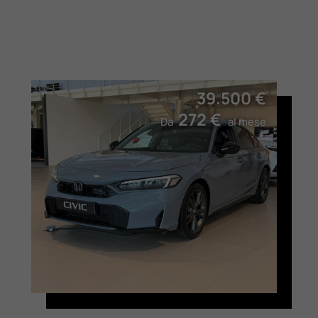
39.500 €
272 €
Da
al mese