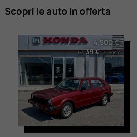
Scopri le auto in offerta
4.500 €
39 €
Da
al mese