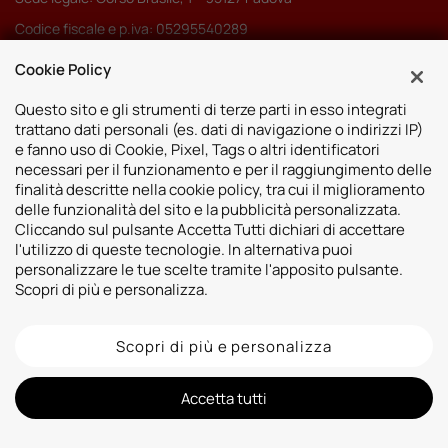
Codice fiscale e p.iva: 05295540289
Pec:
autoserenissima3.0srl@legalmail.it
Cookie Policy
Codice SDI: M5UXCR1
Questo sito e gli strumenti di terze parti in esso integrati
trattano dati personali (es. dati di navigazione o indirizzi IP)
e fanno uso di Cookie, Pixel, Tags o altri identificatori
necessari per il funzionamento e per il raggiungimento delle
finalità descritte nella cookie policy, tra cui il miglioramento
Sedi
delle funzionalità del sito e la pubblicità personalizzata.
Cliccando sul pulsante Accetta Tutti dichiari di accettare
Vicenza
Risorse
l'utilizzo di queste tecnologie. In alternativa puoi
Padova
personalizzare le tue scelte tramite l'apposito pulsante.
Contatti
Venezia
Scopri di più e personalizza.
Bassano del Grappa
Scopri di più e personalizza
2026 © Autoshop Srl. Tutti i diritti riservati.
Privacy Policy
Cookie Policy
Whistleblowing
Informativa videosorveglianza
Informativa sulla trasparenza assicurativa
Accetta tutti
Designed by: