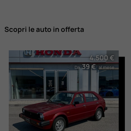
Scopri le auto in offerta
4.500 €
39 €
Da
al mese