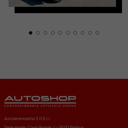
Autoserenissima 3.0 S.r.l.
Sede legale: Corso Brasile, 1 – 35127 Padova