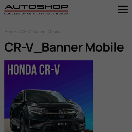
+39 044 496 5556
Home
Home
>
>
CR-V_Banner Mobile
CR-V_Banner Mobile
Nuovo
Usato
Promozioni
Assistenza
Ricambi