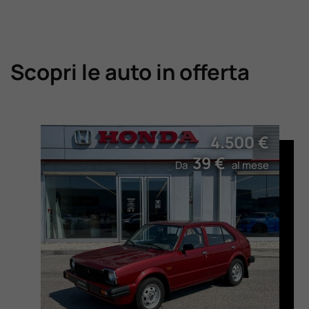
Scopri le auto in offerta
4.500 €
39 €
Da
al mese