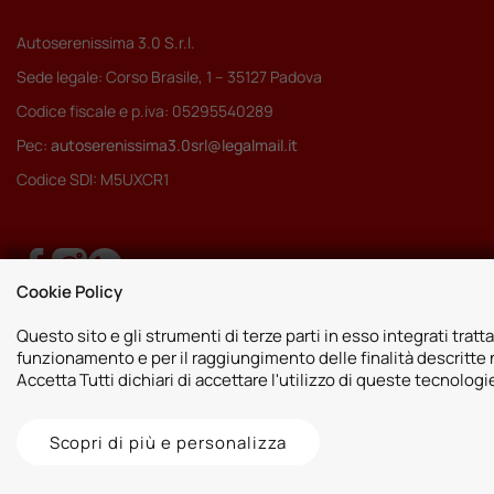
Autoserenissima 3.0 S.r.l.
Sede legale: Corso Brasile, 1 – 35127 Padova
Codice fiscale e p.iva: 05295540289
Pec:
autoserenissima3.0srl@legalmail.it
Codice SDI: M5UXCR1
Cookie Policy
Questo sito e gli strumenti di terze parti in esso integrati tratta
funzionamento e per il raggiungimento delle finalità descritte n
Accetta Tutti dichiari di accettare l'utilizzo di queste tecnolog
Scopri di più e personalizza
2026 © Autoshop Srl. Tutti i diritti riservati.
Privacy Policy
Cookie Pol