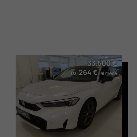
33.500 €
264 €
Da
al mese