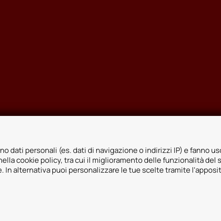
no dati personali (es. dati di navigazione o indirizzi IP) e fanno uso
ella cookie policy, tra cui il miglioramento delle funzionalità del 
ie. In alternativa puoi personalizzare le tue scelte tramite l'apposi
icy
Whistleblowing
Informativa videosorveglianza
Informativa sulla trasp