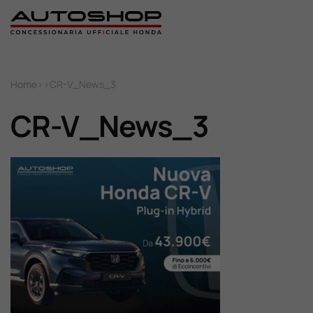
Home
Home
>
>
CR-V_News_3
Nuovo
CR-V_News_3
Usato
Promozioni
Assistenza
Ricambi