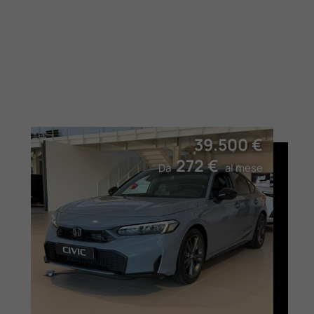
39.500 €
272 €
Da
al mese