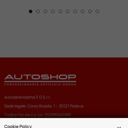
Autoserenissima 3.0 S.r.l.
Sede legale: Corso Brasile, 1 – 35127 Padova
Codice fiscale e p.iva: 05295540289
Pec:
autoserenissima3.0srl@legalmail.it
Cookie Policy