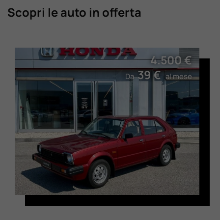
Scopri le auto in offerta
4.500 €
39 €
Da
al mese