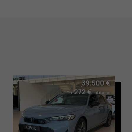
39.500 €
272 €
Da
al mese