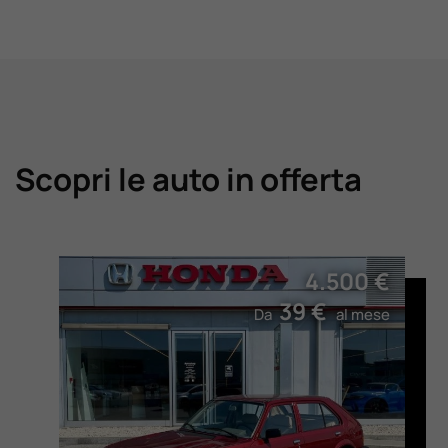
Scopri le auto in offerta
4.500 €
39 €
Da
al mese