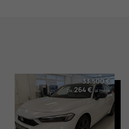
33.500 €
264 €
Da
al mese