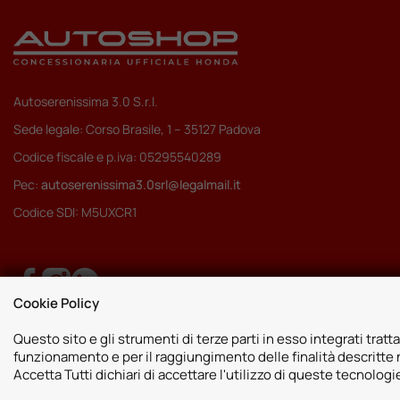
Autoserenissima 3.0 S.r.l.
Sede legale: Corso Brasile, 1 – 35127 Padova
Codice fiscale e p.iva: 05295540289
Pec:
autoserenissima3.0srl@legalmail.it
Codice SDI: M5UXCR1
Cookie Policy
Questo sito e gli strumenti di terze parti in esso integrati tratta
funzionamento e per il raggiungimento delle finalità descritte n
Accetta Tutti dichiari di accettare l'utilizzo di queste tecnolog