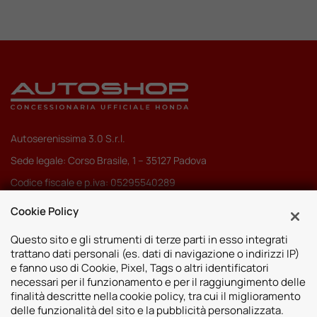
Autoserenissima 3.0 S.r.l.
Sede legale: Corso Brasile, 1 – 35127 Padova
Codice fiscale e p.iva: 05295540289
Pec:
autoserenissima3.0srl@legalmail.it
Cookie Policy
Codice SDI: M5UXCR1
Questo sito e gli strumenti di terze parti in esso integrati
trattano dati personali (es. dati di navigazione o indirizzi IP)
e fanno uso di Cookie, Pixel, Tags o altri identificatori
necessari per il funzionamento e per il raggiungimento delle
finalità descritte nella cookie policy, tra cui il miglioramento
Sedi
delle funzionalità del sito e la pubblicità personalizzata.