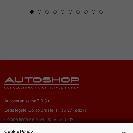
Autoserenissima 3.0 S.r.l.
Sede legale: Corso Brasile, 1 – 35127 Padova
Codice fiscale e p.iva: 05295540289
Pec:
autoserenissima3.0srl@legalmail.it
Cookie Policy