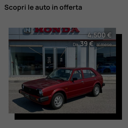
Scopri le auto in offerta
4.500 €
39 €
Da
al mese