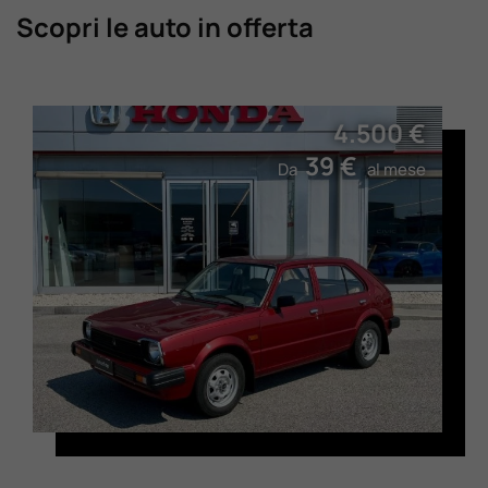
Scopri le auto in offerta
4.500 €
39 €
Da
al mese