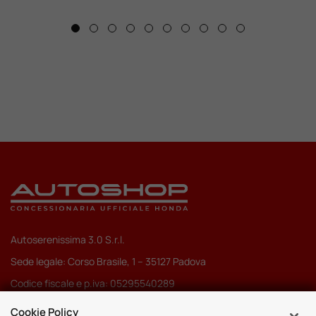
Autoserenissima 3.0 S.r.l.
Sede legale: Corso Brasile, 1 – 35127 Padova
Codice fiscale e p.iva: 05295540289
Pec:
autoserenissima3.0srl@legalmail.it
Cookie Policy