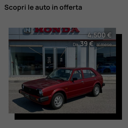
Scopri le auto in offerta
4.500 €
39 €
Da
al mese