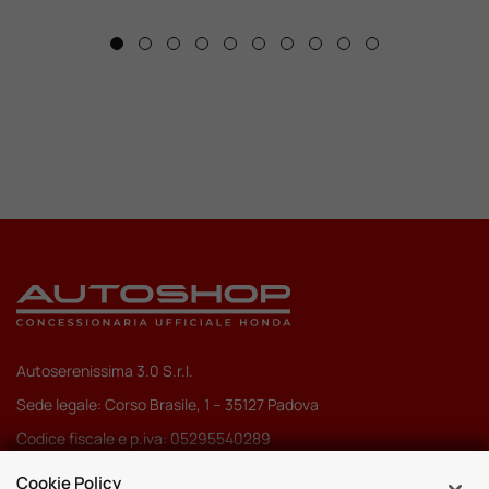
Autoserenissima 3.0 S.r.l.
Sede legale: Corso Brasile, 1 – 35127 Padova
Codice fiscale e p.iva: 05295540289
Pec:
autoserenissima3.0srl@legalmail.it
Cookie Policy