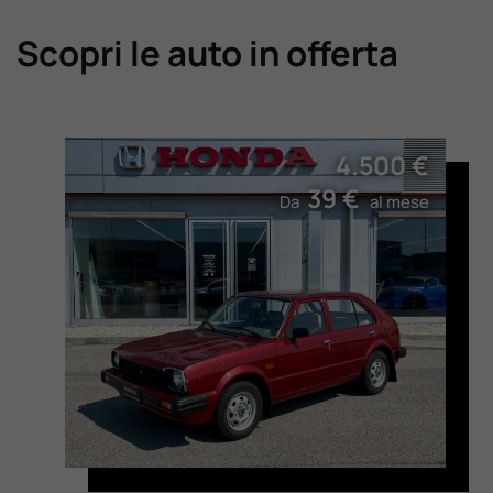
Scopri le auto in offerta
4.500 €
39 €
Da
al mese