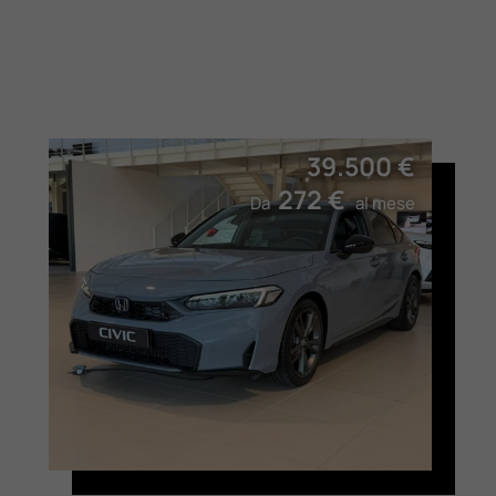
39.500 €
272 €
Da
al mese