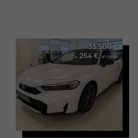
33.500 €
264 €
Da
al mese