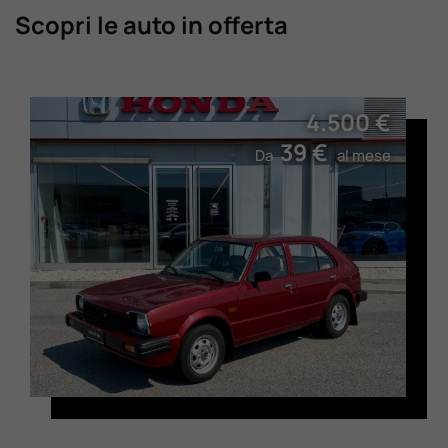
Scopri le auto in offerta
4.500 €
39 €
Da
al mese