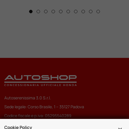
Autoserenissima 3.0 S.r.l.
Sede legale: Corso Brasile, 1 – 35127 Padova
Codice fiscale e p.iva: 05295540289
Pec:
autoserenissima3.0srl@legalmail.it
Cookie Policy