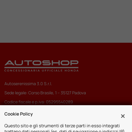
Autoserenissima 3.0 S.r.l.
Sede legale: Corso Brasile, 1 – 35127 Padova
Codice fiscale e p.iva: 05295540289
Pec:
autoserenissima3.0srl@legalmail.it
Cookie Policy
Codice SDI: M5UXCR1
Questo sito e gli strumenti di terze parti in esso integrati
trattano dati personali (es. dati di navigazione o indirizzi IP)