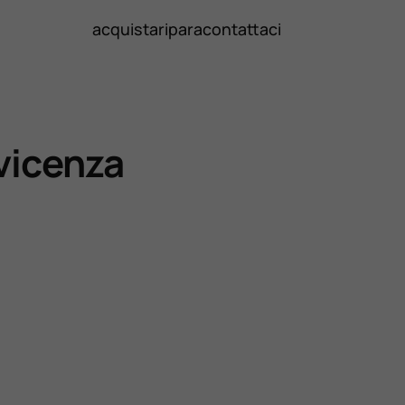
acquista
ripara
contattaci
vicenza