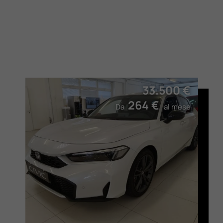
33.500 €
264 €
Da
al mese