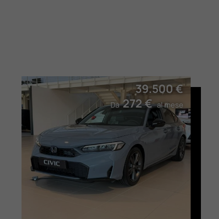
39.500 €
272 €
Da
al mese