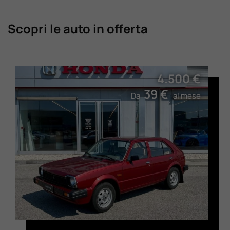
Scopri le auto in offerta
4.500 €
39 €
Da
al mese