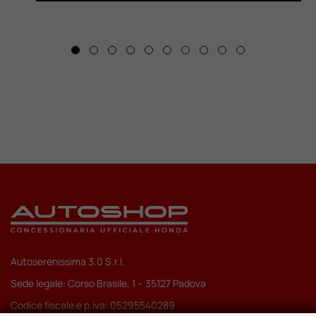
Autoserenissima 3.0 S.r.l.
Sede legale: Corso Brasile, 1 – 35127 Padova
Codice fiscale e p.iva: 05295540289