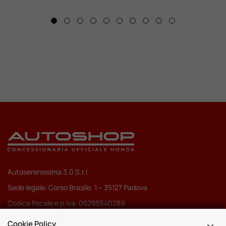
Autoserenissima 3.0 S.r.l.
Sede legale: Corso Brasile, 1 – 35127 Padova
Codice fiscale e p.iva: 05295540289
Pec:
autoserenissima3.0srl@legalmail.it
Cookie Policy