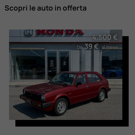
Scopri le auto in offerta
4.500 €
39 €
Da
al mese