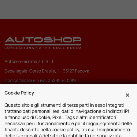
Autoserenissima 3.0 S.r.l.
Sede legale: Corso Brasile, 1 – 35127 Padova
Codice fiscale e p.iva: 05295540289
Pec:
autoserenissima3.0srl@legalmail.it
Cookie Policy
Codice SDI: M5UXCR1
Questo sito e gli strumenti di terze parti in esso integrati
trattano dati personali (es. dati di navigazione o indirizzi IP)
e fanno uso di Cookie, Pixel, Tags o altri identificatori
necessari per il funzionamento e per il raggiungimento delle
finalità descritte nella cookie policy, tra cui il miglioramento
Sedi
delle funzionalità del sito e la pubblicità personalizzata.