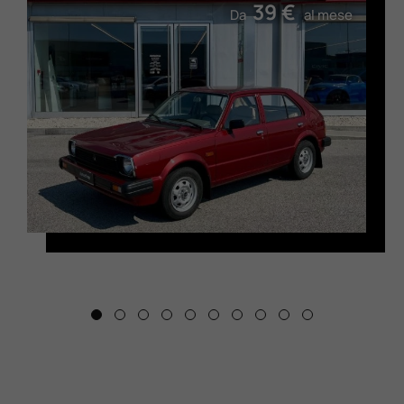
39 €
Da
al mese