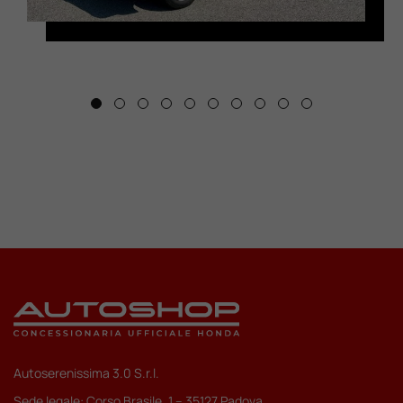
Autoserenissima 3.0 S.r.l.
Sede legale: Corso Brasile, 1 – 35127 Padova