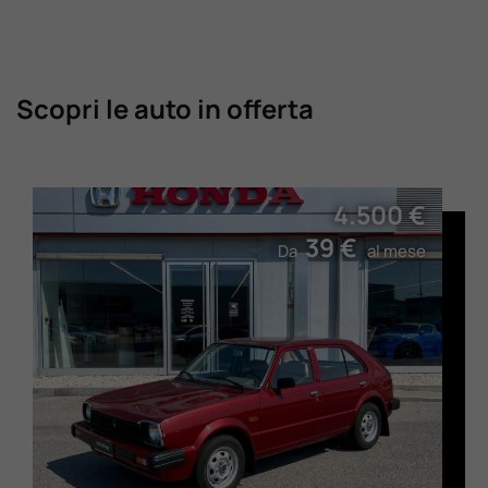
Scopri le auto in offerta
4.500 €
39 €
Da
al mese