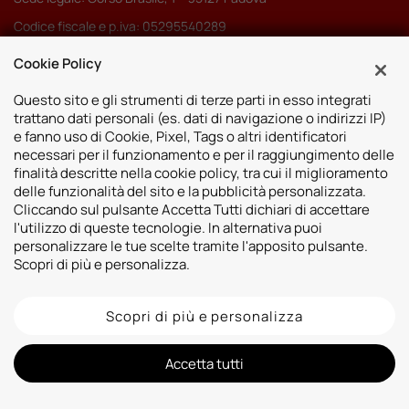
Codice fiscale e p.iva: 05295540289
Pec:
autoserenissima3.0srl@legalmail.it
Cookie Policy
Codice SDI: M5UXCR1
Questo sito e gli strumenti di terze parti in esso integrati
trattano dati personali (es. dati di navigazione o indirizzi IP)
e fanno uso di Cookie, Pixel, Tags o altri identificatori
necessari per il funzionamento e per il raggiungimento delle
finalità descritte nella cookie policy, tra cui il miglioramento
Sedi
delle funzionalità del sito e la pubblicità personalizzata.
Cliccando sul pulsante Accetta Tutti dichiari di accettare
Vicenza
Risorse
l'utilizzo di queste tecnologie. In alternativa puoi
Padova
personalizzare le tue scelte tramite l'apposito pulsante.
Contatti
Venezia
Scopri di più e personalizza.
Bassano del Grappa
Scopri di più e personalizza
2026 © Autoshop Srl. Tutti i diritti riservati.
Privacy Policy
Cookie Policy
Whistleblowing
Informativa videosorveglianza
Informativa sulla trasparenza assicurativa
Accetta tutti
Designed by: