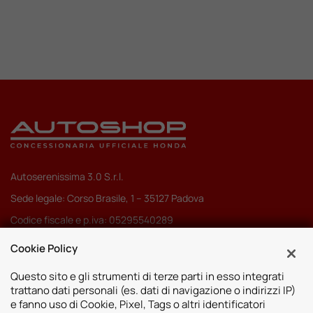
Autoserenissima 3.0 S.r.l.
Sede legale: Corso Brasile, 1 – 35127 Padova
Codice fiscale e p.iva: 05295540289
Pec:
autoserenissima3.0srl@legalmail.it
Cookie Policy
Codice SDI: M5UXCR1
Questo sito e gli strumenti di terze parti in esso integrati
trattano dati personali (es. dati di navigazione o indirizzi IP)
e fanno uso di Cookie, Pixel, Tags o altri identificatori