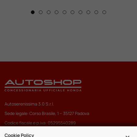
Autoserenissima 3.0 S.r.l.
Sede legale: Corso Brasile, 1 – 35127 Padova
Codice fiscale e p.iva: 05295540289
Pec:
autoserenissima3.0srl@legalmail.it
Cookie Policy