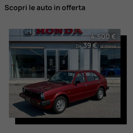
Scopri le auto in offerta
4.500 €
39 €
Da
al mese