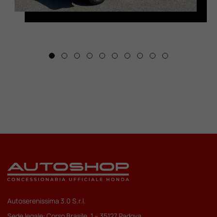
Autoserenissima 3.0 S.r.l.
Sede legale: Corso Brasile, 1 – 35127 Padova