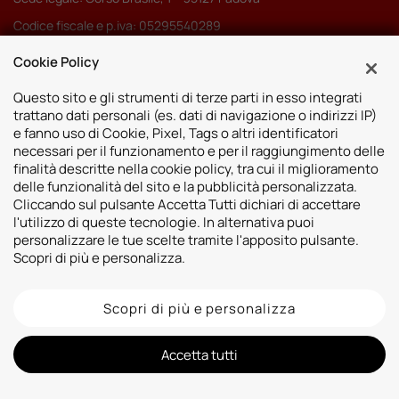
Codice fiscale e p.iva: 05295540289
Pec:
autoserenissima3.0srl@legalmail.it
Cookie Policy
Codice SDI: M5UXCR1
Questo sito e gli strumenti di terze parti in esso integrati
trattano dati personali (es. dati di navigazione o indirizzi IP)
e fanno uso di Cookie, Pixel, Tags o altri identificatori
necessari per il funzionamento e per il raggiungimento delle
finalità descritte nella cookie policy, tra cui il miglioramento
Sedi
delle funzionalità del sito e la pubblicità personalizzata.
Cliccando sul pulsante Accetta Tutti dichiari di accettare
Vicenza
Risorse
l'utilizzo di queste tecnologie. In alternativa puoi
Padova
personalizzare le tue scelte tramite l'apposito pulsante.
Contatti
Venezia
Scopri di più e personalizza.
Bassano del Grappa
Scopri di più e personalizza
2026 © Autoshop Srl. Tutti i diritti riservati.
Privacy Policy
Cookie Policy
Whistleblowing
Informativa videosorveglianza
Informativa sulla trasparenza assicurativa
Accetta tutti
Designed by: