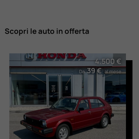
Scopri le auto in offerta
4.500 €
39 €
Da
al mese