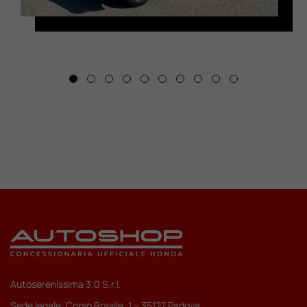
Autoserenissima 3.0 S.r.l.
Sede legale: Corso Brasile, 1 – 35127 Padova