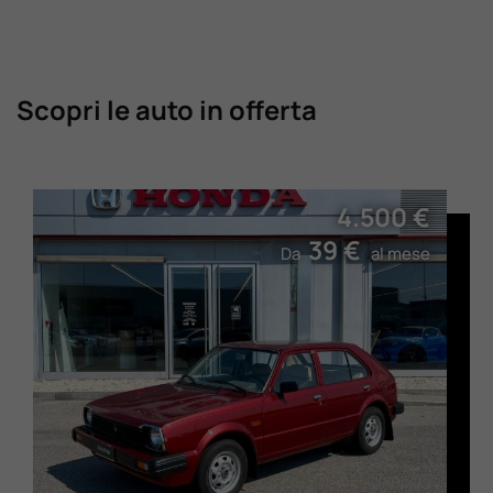
Scopri le auto in offerta
4.500 €
39 €
Da
al mese