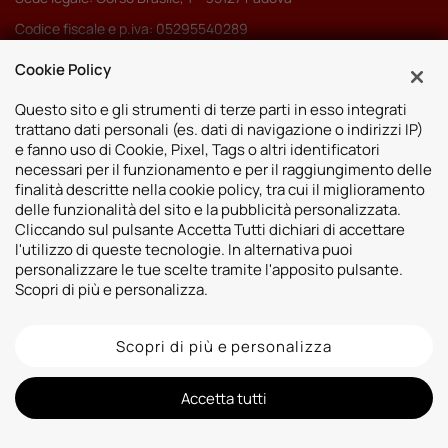
Codice fiscale e p.iva: 05295540289
Pec:
autoserenissima3.0srl@legalmail.it
Cookie Policy
Codice SDI: M5UXCR1
Questo sito e gli strumenti di terze parti in esso integrati
trattano dati personali (es. dati di navigazione o indirizzi IP)
e fanno uso di Cookie, Pixel, Tags o altri identificatori
necessari per il funzionamento e per il raggiungimento delle
finalità descritte nella cookie policy, tra cui il miglioramento
Sedi
delle funzionalità del sito e la pubblicità personalizzata.
Cliccando sul pulsante Accetta Tutti dichiari di accettare
Vicenza
Risorse
l'utilizzo di queste tecnologie. In alternativa puoi
Padova
personalizzare le tue scelte tramite l'apposito pulsante.
Contatti
Venezia
Scopri di più e personalizza.
Bassano del Grappa
Scopri di più e personalizza
2026 © Autoshop Srl. Tutti i diritti riservati.
Privacy Policy
Cookie Policy
Whistleblowing
Informativa videosorveglianza
Informativa sulla trasparenza assicurativa
Accetta tutti
Designed by: