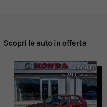
Scopri le auto in offerta
4.500 €
39 €
Da
al mese