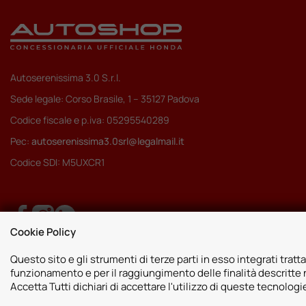
Autoserenissima 3.0 S.r.l.
Sede legale: Corso Brasile, 1 – 35127 Padova
Codice fiscale e p.iva: 05295540289
Pec:
autoserenissima3.0srl@legalmail.it
Codice SDI: M5UXCR1
Cookie Policy
Questo sito e gli strumenti di terze parti in esso integrati tratta
funzionamento e per il raggiungimento delle finalità descritte n
Accetta Tutti dichiari di accettare l'utilizzo di queste tecnolog