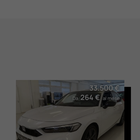
33.500 €
264 €
Da
al mese