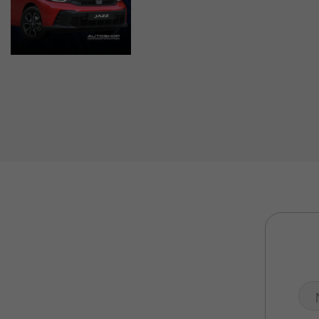
Valuta Il Tuo Usato
Mondo Honda
Lavora Con Noi
Contattaci