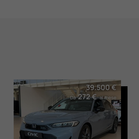
39.500 €
272 €
Da
al mese